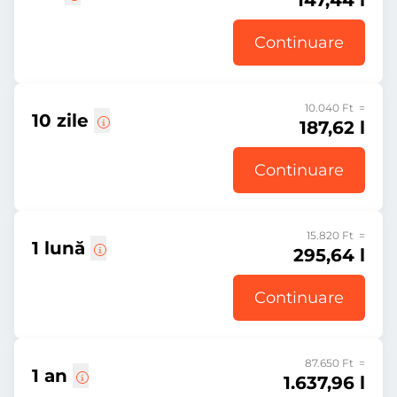
147,44 l
Continuare
10.040 Ft =
10 zile
187,62 l
Continuare
15.820 Ft =
1 lună
295,64 l
Continuare
87.650 Ft =
1 an
1.637,96 l