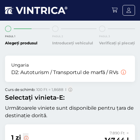
PASUL 1
PASUL 2
PASUL 3
Alegeți produsul
Introduceți vehiculul
Verificați și plecați
Ungaria
D2:
Autoturism / Transportul de marfă / RVs
Curs de schimb:
100 Ft = 1,8688 l
Selectați vinieta-E:
Următoarele viniete sunt disponibile pentru țara de
destinație dorită.
7.890 Ft =
1 zi