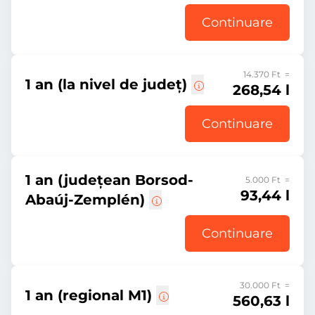
Continuare
14.370 Ft =
1 an (la nivel de județ)
268,54 l
Continuare
1 an (județean Borsod-
5.000 Ft =
93,44 l
Abaúj-Zemplén)
Continuare
30.000 Ft =
1 an (regional M1)
560,63 l