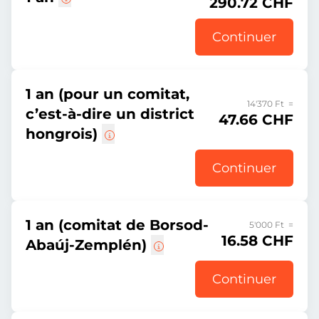
290.72 CHF
Continuer
1 an (pour un comitat,
14'370 Ft =
c’est-à-dire un district
47.66 CHF
hongrois)
Continuer
1 an (comitat de Borsod-
5'000 Ft =
16.58 CHF
Abaúj-Zemplén)
Continuer