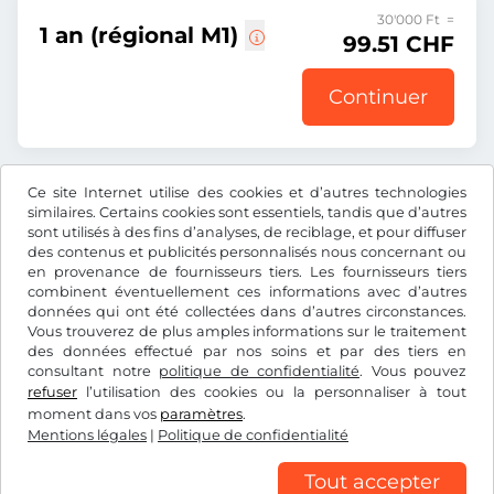
30'000 Ft =
1 an (régional M1)
99.51 CHF
Continuer
Ce site Internet utilise des cookies et d’autres technologies
Tous les prix s’entendent TVA incluse.
similaires. Certains cookies sont essentiels, tandis que d’autres
sont utilisés à des fins d’analyses, de reciblage, et pour diffuser
des contenus et publicités personnalisés nous concernant ou
en provenance de fournisseurs tiers. Les fournisseurs tiers
combinent éventuellement ces informations avec d’autres
données qui ont été collectées dans d’autres circonstances.
CHF
Vous trouverez de plus amples informations sur le traitement
des données effectué par nos soins et par des tiers en
consultant notre
politique de confidentialité
. Vous pouvez
Facebook
Instagram
refuser
l’utilisation des cookies ou la personnaliser à tout
moment dans vos
paramètres
.
CGV/droit de rétractation
Politique de confidentialité
Mentions légales
|
Politique de confidentialité
Paramétrage des cookies
Mentions légales
Tout accepter