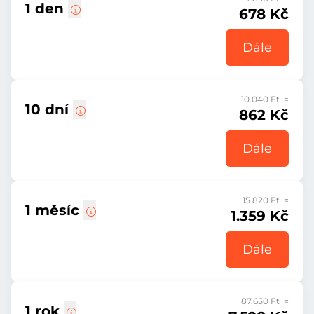
1 den
678 Kč
Dále
10.040 Ft =
10 dní
862 Kč
Dále
15.820 Ft =
1 měsíc
1.359 Kč
Dále
87.650 Ft =
1 rok