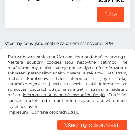
2.577 Kč
Dále
Všechny ceny jsou včetně zákonem stanovené DPH.
Tato webová stránka používá cookies a podobné technologie.
Některé soubory cookies jsou nezbytné, zatímco jiné
používáme my a třetí strany pro analýzu, přesměrování a
zobrazení personalizovaného obsahu a reklamy. Třetí strany
Kč
CZK
mohou kombinovat tyto informace s jinými údaji
shromážděnými v jiných situacích. Další informace ke
zpracování osobních údajů námi a třetími stranami najdete v
Facebook
Instagram
našich
informacích k ochraně osobních údajů
. Používání
cookies můžete
odmítnout
nebo kdykoliv upravit pomocí
Všeobecné obchodní podmínky / Právo na odstoupení od
svých
nastavení
.
smlouvy
Impresum
|
Ochrana osobních údajů
Ochrana osobních údajů
Nastavení cookies
Impresum
Všechny odsouhlasit