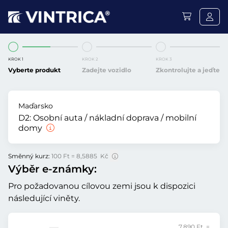
KROK 1
KROK 2
KROK 3
Vyberte produkt
Zadejte vozidlo
Zkontrolujte a jeďte
Maďarsko
D2:
Osobní auta / nákladní doprava / mobilní
domy
Směnný kurz:
100 Ft = 8,5885 Kč
Výběr e-známky:
Pro požadovanou cílovou zemi jsou k dispozici
následující viněty.
7.890 Ft =