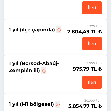
İleri
14.370 Ft =
1 yıl (ilçe çapında)
2.804,43 TL ₺
İleri
1 yıl (Borsod-Abaúj-
5.000 Ft =
975,79 TL ₺
Zemplén ili)
İleri
30.000 Ft =
1 yıl (M1 bölgesel)
5.854,77 TL ₺