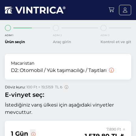
ADIM 1
ADIM 2
ADIM 3
Ürün seçin
Araç girin
Kontrol et ve git
Macaristan
D2:
Otomobil / Yük taşımacılığı / Taşıtları
Döviz kuru:
100 Ft = 19,5159 TL ₺
E-vinyet seç:
İstediğiniz varış ülkesi için aşağıdaki vinyetler
mevcuttur.
7.890 Ft =
1 Gün