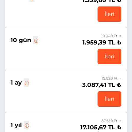
1.539,80 TL ₺
İleri
10.040 Ft =
10 gün
1.959,39 TL ₺
İleri
15.820 Ft =
1 ay
3.087,41 TL ₺
İleri
87.650 Ft =
1 yıl
17.105,67 TL ₺