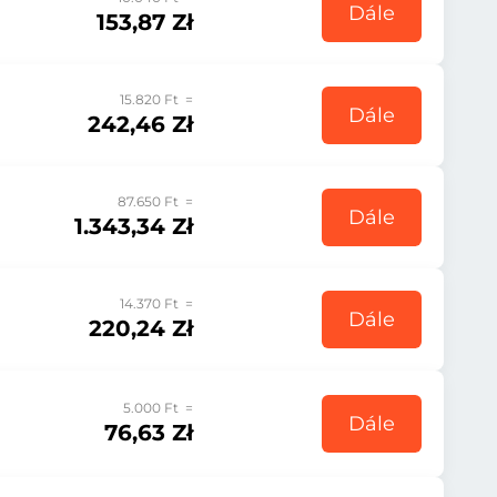
Dále
153,87 Zł
15.820 Ft =
Dále
242,46 Zł
87.650 Ft =
Dále
1.343,34 Zł
14.370 Ft =
Dále
220,24 Zł
5.000 Ft =
Dále
76,63 Zł