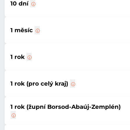
10 dní
1 měsíc
1 rok
1 rok (pro celý kraj)
1 rok (župní Borsod-Abaúj-Zemplén)