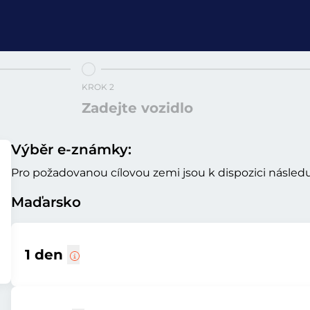
KROK 2
Zadejte vozidlo
Výběr e-známky:
Pro požadovanou cílovou zemi jsou k dispozici následuj
Maďarsko
1 den