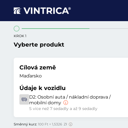
KROK 1
Vyberte produkt
Cílová země
Maďarsko
Údaje k vozidlu
D2:
Osobní auta / nákladní doprava /
mobilní domy
S více než 7 sedadly a až 9 sedadly
Směnný kurz:
100 Ft = 1,5326 Zł