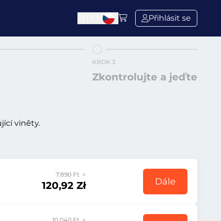
Zł
PLN
Přihlásit se
KROK 3
Zkontrolujte a jeďte
ící viněty.
7.890 Ft =
Dále
120,92 Zł
10.040 Ft =