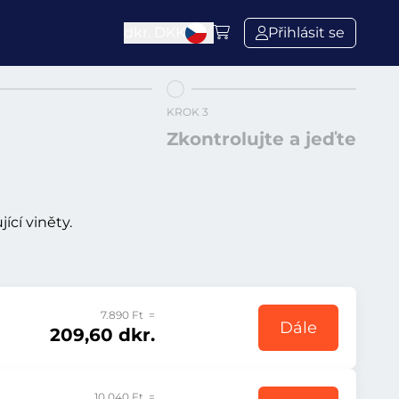
dkr.
DKK
Přihlásit se
KROK 3
Zkontrolujte a jeďte
ící viněty.
7.890 Ft =
Dále
209,60 dkr.
10.040 Ft =