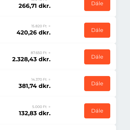
Dále
266,71 dkr.
15.820 Ft =
Dále
420,26 dkr.
87.650 Ft =
Dále
2.328,43 dkr.
14.370 Ft =
Dále
381,74 dkr.
5.000 Ft =
Dále
132,83 dkr.