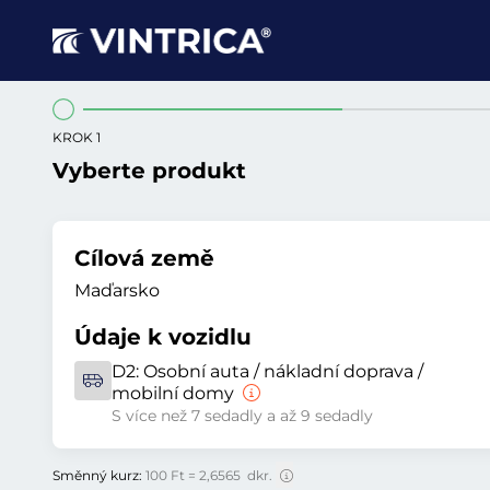
KROK 1
Vyberte produkt
Cílová země
Maďarsko
Údaje k vozidlu
D2:
Osobní auta / nákladní doprava /
mobilní domy
S více než 7 sedadly a až 9 sedadly
Směnný kurz:
100 Ft = 2,6565 dkr.