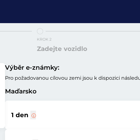
KROK 2
Zadejte vozidlo
Výběr e-známky:
Pro požadovanou cílovou zemi jsou k dispozici následuj
Maďarsko
1 den