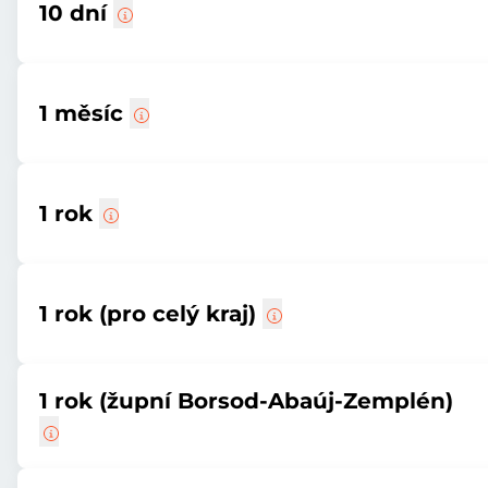
10 dní
1 měsíc
1 rok
1 rok (pro celý kraj)
1 rok (župní Borsod-Abaúj-Zemplén)