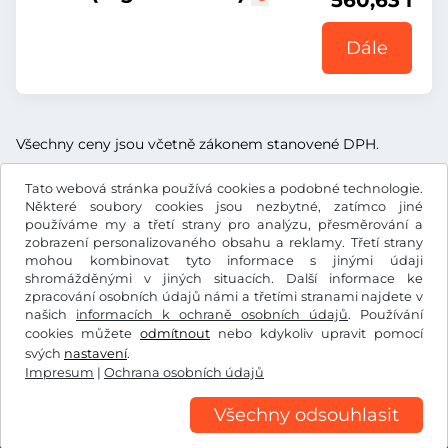
560,63 l
Dále
Všechny ceny jsou včetně zákonem stanovené DPH.
Tato webová stránka používá cookies a podobné technologie.
Některé soubory cookies jsou nezbytné, zatímco jiné
používáme my a třetí strany pro analýzu, přesměrování a
zobrazení personalizovaného obsahu a reklamy. Třetí strany
l
RON
mohou kombinovat tyto informace s jinými údaji
shromážděnými v jiných situacích. Další informace ke
zpracování osobních údajů námi a třetími stranami najdete v
Facebook
Instagram
našich
informacích k ochraně osobních údajů
. Používání
cookies můžete
odmítnout
nebo kdykoliv upravit pomocí
Všeobecné obchodní podmínky / Právo na odstoupení od
svých
nastavení
.
smlouvy
Impresum
|
Ochrana osobních údajů
Ochrana osobních údajů
Nastavení cookies
Impresum
Všechny odsouhlasit