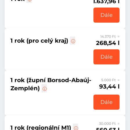
1.637,96 l
Dále
14.370 Ft =
1 rok (pro celý kraj)
268,54 l
Dále
1 rok (župní Borsod-Abaúj-
5.000 Ft =
93,44 l
Zemplén)
Dále
30.000 Ft =
1 rok (regionální M1)