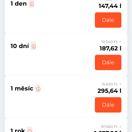
1 den
147,44 l
Dále
10.040 Ft =
10 dní
187,62 l
Dále
15.820 Ft =
1 měsíc
295,64 l
Dále
87.650 Ft =
1 rok