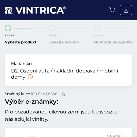
KROK 1
KROK 2
KROK 3
Vyberte produkt
Zadejte vozidlo
Zkontrolujte a jeďte
Maďarsko
D2:
Osobní auta / nákladní doprava / mobilní
domy
Směnný kurz:
100 Ft = 1,8688 l
Výběr e-známky:
Pro požadovanou cílovou zemi jsou k dispozici
následující viněty.
7.890 Ft =