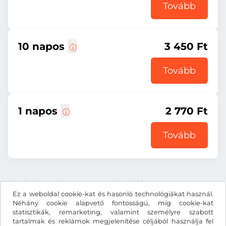
Tovább
10 napos
3 450 Ft
Tovább
1 napos
2 770 Ft
Tovább
Minden ár tartalmazza a törvényes áfát.
Ez a weboldal cookie-kat és hasonló technológiákat használ.
Néhány cookie alapvető fontosságú, míg cookie-kat
statisztikák, remarketing, valamint személyre szabott
tartalmak és reklámok megjelenítése céljából használja fel