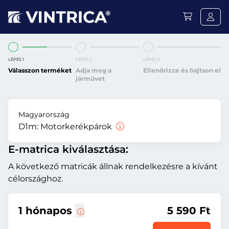
LÉPÉS 1
LÉPÉS 2
LÉPÉS 3
Válasszon terméket
Adja meg a
Ellenőrizze és hajtson el
járművet
Magyarország
D1m:
Motorkerékpárok
E-matrica kiválasztása:
A következő matricák állnak rendelkezésre a kívánt
célországhoz.
1 hónapos
5 590 Ft