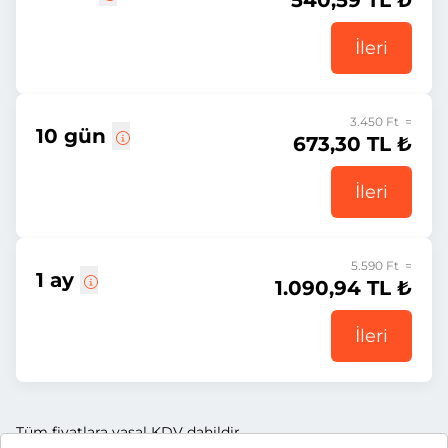
540,59 TL ₺
İleri
3.450 Ft =
10 gün
673,30 TL ₺
İleri
5.590 Ft =
1 ay
1.090,94 TL ₺
İleri
Tüm fiyatlara yasal KDV dahildir.