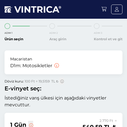
ADIM 1
ADIM 2
ADIM 3
Ürün seçin
Araç girin
Kontrol et ve git
Macaristan
D1m:
Motosikletler
Döviz kuru:
100 Ft = 19,5159 TL ₺
E-vinyet seç:
İstediğiniz varış ülkesi için aşağıdaki vinyetler
mevcuttur.
2.770 Ft =
1 Gün