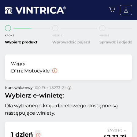
KROK 1
KROK 2
KROK 3
Wybierz produkt
Wprowadzić pojazd
Sprawdź i odjedź
Węgry
D1m:
Motocykle
Kurs walutowy:
100 Ft = 1,5273 Zł
Wybierz e-winietę:
Dla wybranego kraju docelowego dostępne są
następujące winiety.
2.770 Ft =
1 dzień