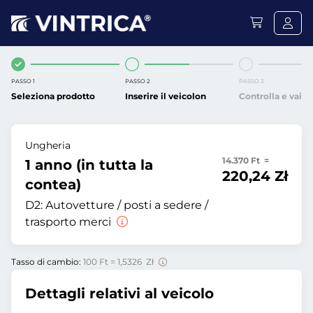
PASSO 1
PASSO 2
PASSO 3
Seleziona prodotto
Inserire il veicolon
Controlla e vai
Ungheria
14.370 Ft =
1 anno (in tutta la
220,24 Zł
contea)
D2:
Autovetture / posti a sedere /
trasporto merci
Tasso di cambio:
100 Ft = 1,5326 Zł
Dettagli relativi al veicolo