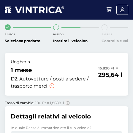
PASSO 1
PASSO 2
PASSO 3
Seleziona prodotto
Inserire il veicolon
Controlla e vai
Ungheria
15.820 Ft =
1 mese
295,64 l
D2:
Autovetture / posti a sedere /
trasporto merci
Tasso di cambio:
100 Ft = 1,8688 l
Dettagli relativi al veicolo
In quale Paese è immatricolato il tuo veicolo?