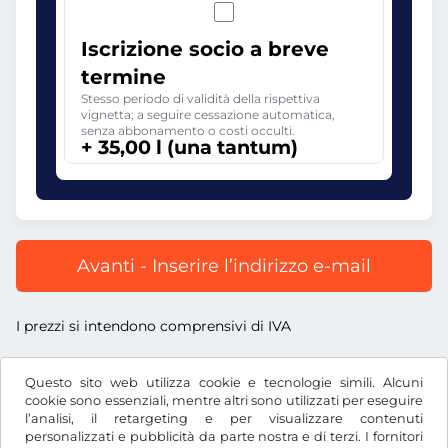
Iscrizione socio a breve
termine
Stesso periodo di validità della rispettiva
vignetta; a seguire cessazione automatica,
senza abbonamento o costi occulti.
+ 35,00 l (una tantum)
Avanti - Inserire l’indirizzo e-mail
I prezzi si intendono comprensivi di IVA
Questo sito web utilizza cookie e tecnologie simili. Alcuni
cookie sono essenziali, mentre altri sono utilizzati per eseguire
l’analisi, il retargeting e per visualizzare contenuti
l
RON
personalizzati e pubblicità da parte nostra e di terzi. I fornitori