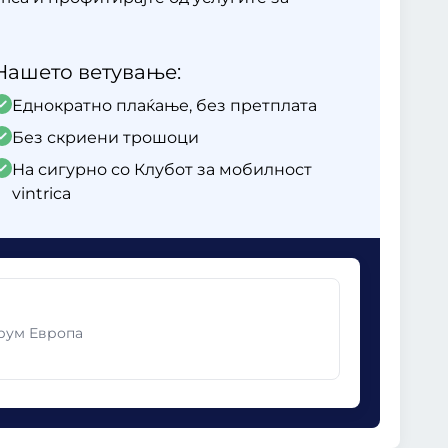
Нашето ветување:
Еднократно плаќање, без претплата
Без скриени трошоци
На сигурно со Клубот за мобилност
vintrica
ирум Европа