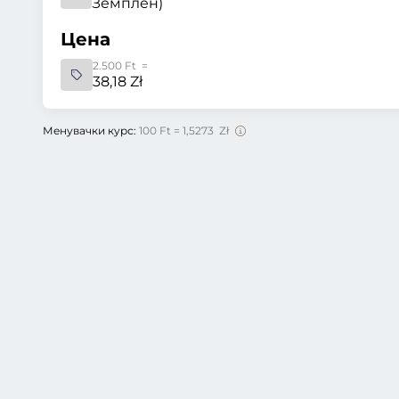
Земплен)
Цена
2.500 Ft =
38,18 Zł
Менувачки курс:
100 Ft = 1,5273 Zł