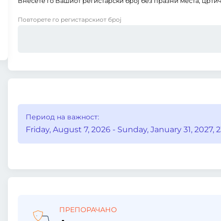
Внесете го Вашиот регистарски број без празни места, цртич
Повторете го регистарскиот број
Период на важност:
Friday, August 7, 2026 - Sunday, January 31, 2027, 2
ПРЕПОРАЧАНО