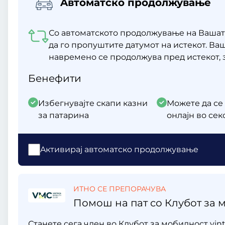
Aвтоматско продолжување
Со автоматското продолжување на Вашат
да го пропуштите датумот на истекот. В
навремено се продолжува пред истекот, 
Бенефити
Избегнувајте скапи казни
Можете да се
за патарина
онлајн во се
Aктивирај автоматско продолжување
ИТНО СЕ ПРЕПОРАЧУВА
Помош на пат со Клубот за м
Станете сега член во Клубот за мобилност vint