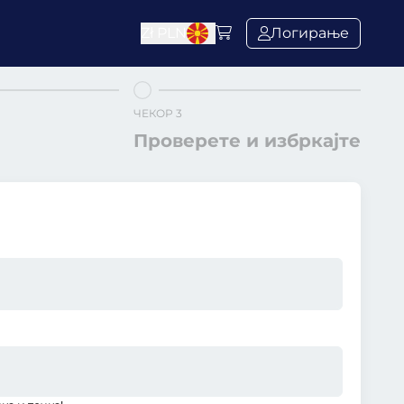
Zł
PLN
Логирање
ЧЕКОР 3
Проверете и избркајте