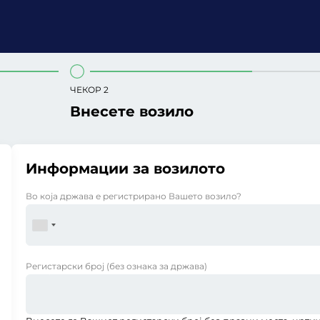
ЧЕКОР 2
Внесете возило
Информации за возилото
Во која држава е регистрирано Вашето возило?
Регистарски број
(без ознака за држава)