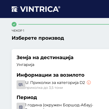
ЧЕКОР 1
Изберете производ
Земја на дестинација
Унгарија
Информации за возилото
U:
Приколки за категорија D2
приколка до 3,5 тони
Период
1 година (окружен Боршод-Абауј-