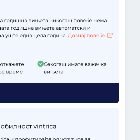
а годишна вињета никогаш повеќе нема
ашата годишна вињета автоматски и
за уште една цела година.
Дознај повеќе.
 откажете
Секогаш имате важечка
кое време
вињета
обилност vintrica
rica и профитирајте од услугите за