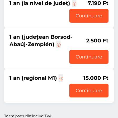
1 an (la nivel de județ)
7.190 Ft
Continuare
1 an (județean Borsod-
2.500 Ft
Abaúj-Zemplén)
Continuare
1 an (regional M1)
15.000 Ft
Continuare
Toate prețurile includ TVA.