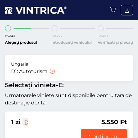
PASUL 1
PASUL 2
PASUL 3
Alegeți produsul
Introduceți vehiculul
Verificați și plecați
Ungaria
D1:
Autoturism
Selectați vinieta-E:
Următoarele viniete sunt disponibile pentru țara de
destinație dorită.
1 zi
5.550 Ft
Continuare