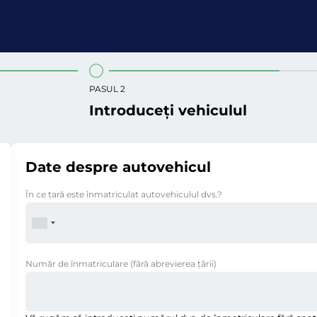
PASUL 2
Introduceți vehiculul
Date despre autovehicul
În ce ţară este înmatriculat autovehiculul dvs.?
Număr de înmatriculare
(fără abrevierea ţării)