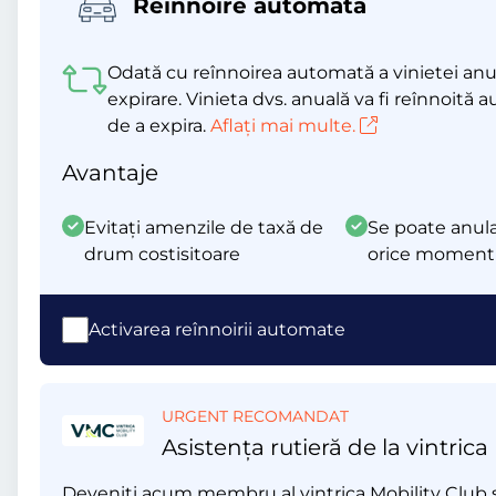
Reînnoire automată
Odată cu reînnoirea automată a vinietei anua
expirare. Vinieta dvs. anuală va fi reînnoită 
de a expira.
Aflați mai multe.
Avantaje
Evitați amenzile de taxă de
Se poate anula
drum costisitoare
orice moment
Activarea reînnoirii automate
URGENT RECOMANDAT
Asistența rutieră de la vintrica
Deveniți acum membru al vintrica Mobility Club și 