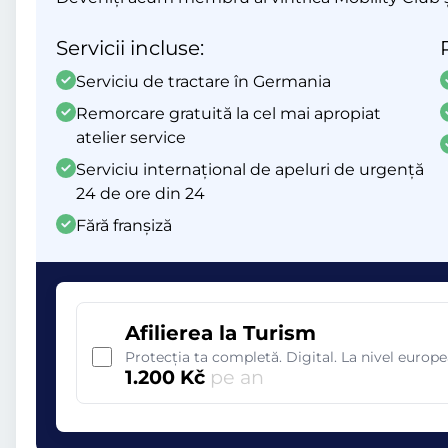
Servicii incluse:
Serviciu de tractare în Germania
Remorcare gratuită la cel mai apropiat
atelier service
Serviciu internațional de apeluri de urgență
24 de ore din 24
Fără franșiză
Afilierea la Turism
Protecția ta completă. Digital. La nivel europ
1.200 Kč
pe an