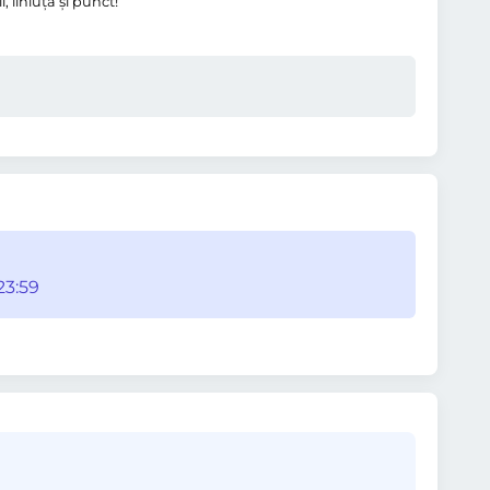
 liniuţă și punct!
23:59