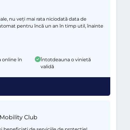
le, nu veți mai rata niciodată data de
automat pentru încă un an în timp util, înainte
 online în
Întotdeauna o vinietă
validă
 Mobility Club
beneficiați de serviciile de protecție!