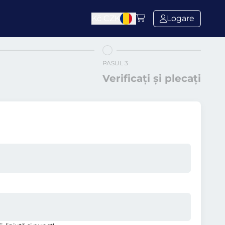
Kč
CZK
Logare
PASUL 3
Verificați și plecați