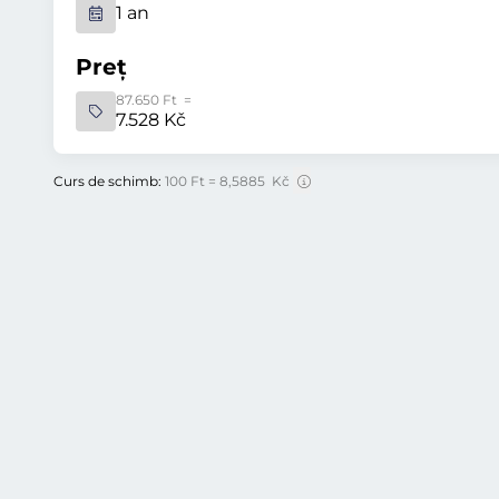
1 an
Preț
87.650 Ft =
7.528 Kč
Curs de schimb:
100 Ft = 8,5885 Kč