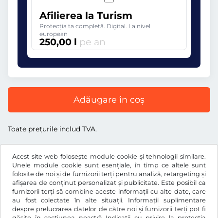
Afilierea la Turism
Protecția ta completă. Digital. La nivel
european
250,00 l
pe an
Adăugare în coș
Toate prețurile includ TVA.
Acest site web folosește module cookie și tehnologii similare.
Unele module cookie sunt esențiale, în timp ce altele sunt
folosite de noi și de furnizorii terți pentru analiză, retargeting și
l
RON
afișarea de conținut personalizat și publicitate. Este posibil ca
furnizorii terți să combine aceste informații cu alte date, care
au fost colectate în alte situații. Informații suplimentare
despre prelucrarea datelor de către noi și furnizorii terți pot fi
Facebook
Instagram
găsite în secțiunea noastră
Indicații cu privire la protecția