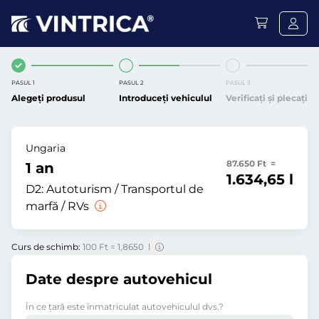
PASUL 1
PASUL 2
PASUL 3
Alegeți produsul
Introduceți vehiculul
Verificați și plecați
Ungaria
87.650 Ft =
1 an
1.634,65 l
D2:
Autoturism / Transportul de
marfă / RVs
Curs de schimb:
100 Ft = 1,8650 l
Date despre autovehicul
În ce ţară este înmatriculat autovehiculul dvs.?