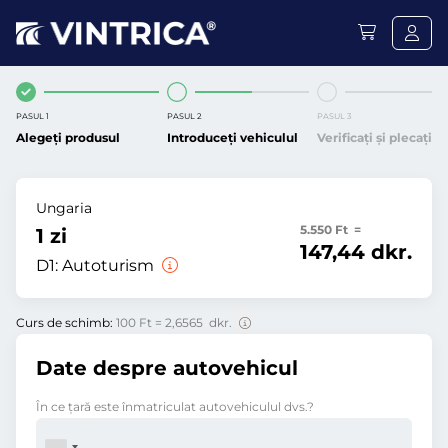
PASUL 1
PASUL 2
PASUL 3
Alegeți produsul
Introduceți vehiculul
Verificați și plecați
Ungaria
5.550 Ft =
1 zi
147,44 dkr.
D1:
Autoturism
Curs de schimb:
100 Ft = 2,6565 dkr.
Date despre autovehicul
În ce ţară este înmatriculat autovehiculul dvs.?