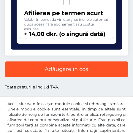
Afilierea pe termen scurt
Valabil în perioada vinietei și se încheie automat
după aceea, fără abonament sau costuri
ascunse.
+ 14,00 dkr. (o singură dată)
Adăugare în coș
Toate prețurile includ TVA.
Acest site web folosește module cookie și tehnologii similare.
Unele module cookie sunt esențiale, în timp ce altele sunt
folosite de noi și de furnizorii terți pentru analiză, retargeting și
dkr.
DKK
afișarea de conținut personalizat și publicitate. Este posibil ca
furnizorii terți să combine aceste informații cu alte date, care
au fost colectate în alte situații. Informații suplimentare