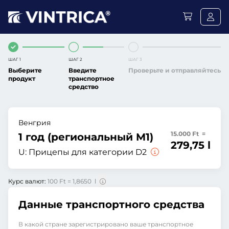
ШАГ 1
ШАГ 2
ШАГ 3
Выберите
Введите
Проверьте и отправляйтесь
продукт
транспортное
средство
Венгрия
15.000 Ft =
1 год (региональный M1)
279,75 l
U:
Прицепы для категории D2
Курс валют:
100 Ft = 1,8650 l
Данные транспортного средства
В какой стране зарегистрировано ваше транспортное