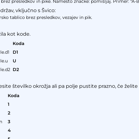
a brez presledkov in pike. Namesto značke: pomišljaj. Primer: "A-
ržav, vključno s Švico:
sko tablico brez presledkov, vezajev in pik.
zila kot kode.
Koda
le.d1
D1
le.u
U
le.d2
D2
site številko okrožja ali pa polje pustite prazno, če želite
Koda
1
2
n
3
4