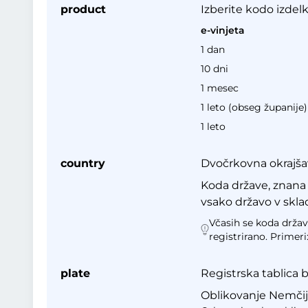
product
Izberite kodo izdelk
e-vinjeta
1 dan
10 dni
1 mesec
1 leto (obseg županije)
1 leto
country
Dvočrkovna okrajšav
Koda države, znana 
vsako državo v skla
Včasih se koda države
registrirano. Primeri
plate
Registrska tablica 
Oblikovanje Nemčija 