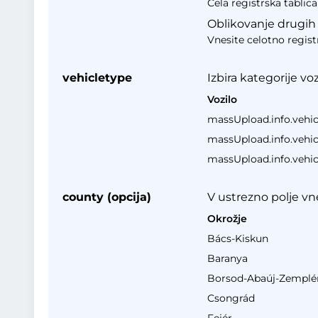
Cela registrska tablic
Oblikovanje drugih d
Vnesite celotno registr
vehicletype
Izbira kategorije vo
Vozilo
massUpload.info.vehic
massUpload.info.vehic
massUpload.info.vehic
county (opcija)
V ustrezno polje vne
Okrožje
Bács-Kiskun
Baranya
Borsod-Abaúj-Zemplé
Csongrád