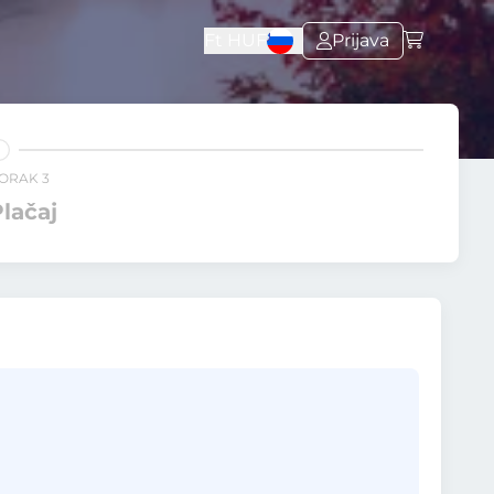
Ft
HUF
Prijava
ORAK 3
lačaj