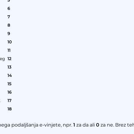
5
6
7
8
9
10
11
reg
12
13
14
15
16
k
17
18
ega podaljšanja e-vinjete, npr.
1
za da ali
0
za ne. Brez t