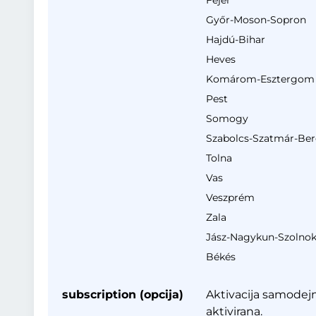
Fejér
Győr-Moson-Sopron
Hajdú-Bihar
Heves
Komárom-Esztergom
Pest
Somogy
Szabolcs-Szatmár-Be
Tolna
Vas
Veszprém
Zala
Jász-Nagykun-Szolno
Békés
subscription (opcija)
Aktivacija samodejn
aktivirana.