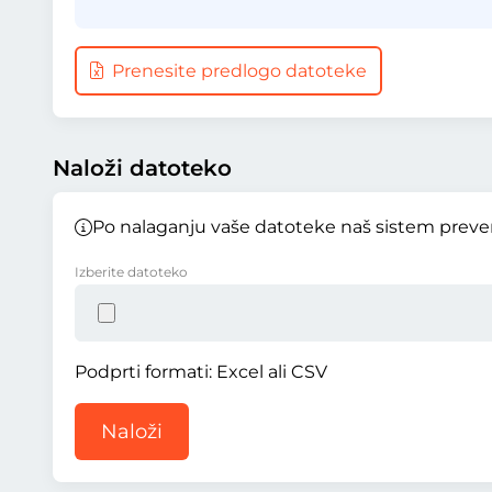
Prenesite predlogo datoteke
Naloži datoteko
Po nalaganju vaše datoteke naš sistem preveri
Izberite datoteko
Podprti formati: Excel ali CSV
Naloži