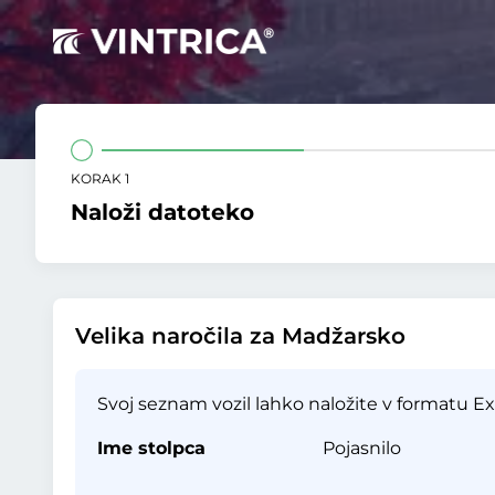
KORAK 1
Naloži datoteko
Velika naročila za Madžarsko
Svoj seznam vozil lahko naložite v formatu Exc
Ime stolpca
Pojasnilo