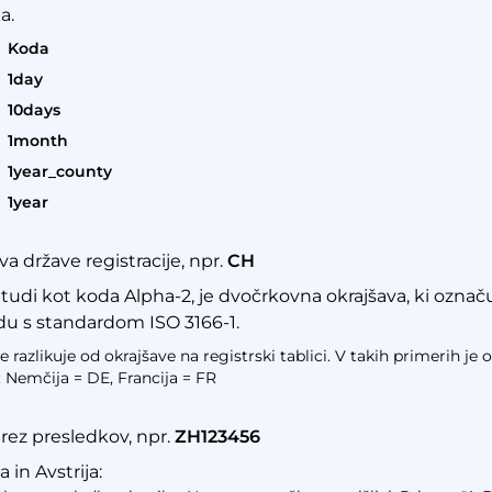
a.
Koda
1day
10days
1month
1year_county
1year
a države registracije, npr.
CH
tudi kot koda Alpha-2, je dvočrkovna okrajšava, ki označuj
du s standardom ISO 3166-1.
 razlikuje od okrajšave na registrski tablici. V takih primerih je o
: Nemčija = DE, Francija = FR
brez presledkov, npr.
ZH123456
in Avstrija: