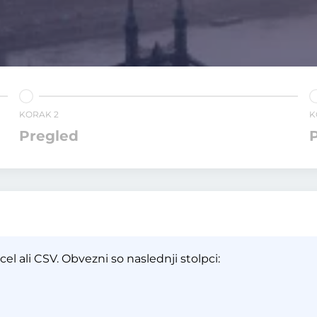
KORAK 2
K
Pregled
P
el ali CSV. Obvezni so naslednji stolpci: