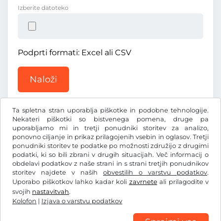
Izberite datoteko
Podprti formati: Excel ali CSV
Naloži
Ta spletna stran uporablja piškotke in podobne tehnologije.
Nekateri piškotki so bistvenega pomena, druge pa
uporabljamo mi in tretji ponudniki storitev za analizo,
ponovno ciljanje in prikaz prilagojenih vsebin in oglasov. Tretji
ponudniki storitev te podatke po možnosti združijo z drugimi
Zł
PLN
podatki, ki so bili zbrani v drugih situacijah. Več informacij o
obdelavi podatkov z naše strani in s strani tretjih ponudnikov
storitev najdete v naših
obvestilih o varstvu podatkov
.
Facebook
Instagram
Uporabo piškotkov lahko kadar koli
zavrnete
ali prilagodite v
svojih
nastavitvah
.
Splošni pogoji poslovanja/preklicna pravica
Kolofon
|
Izjava o varstvu podatkov
Izjava o varstvu podatkov
Nastavitve piškotkov
Kolofon