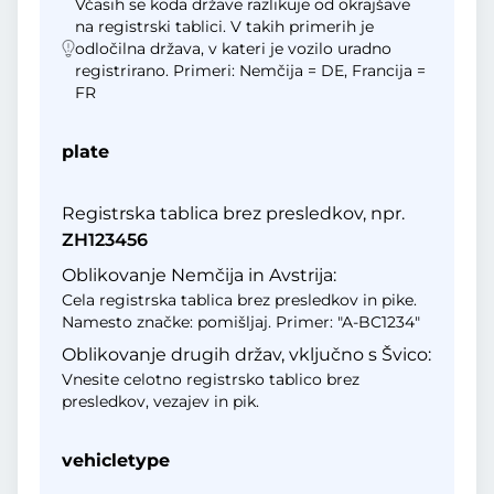
Včasih se koda države razlikuje od okrajšave
na registrski tablici. V takih primerih je
odločilna država, v kateri je vozilo uradno
registrirano. Primeri: Nemčija = DE, Francija =
FR
plate
Registrska tablica brez presledkov, npr.
ZH123456
Oblikovanje Nemčija in Avstrija:
Cela registrska tablica brez presledkov in pike.
Namesto značke: pomišljaj. Primer: "A-BC1234"
Oblikovanje drugih držav, vključno s Švico:
Vnesite celotno registrsko tablico brez
presledkov, vezajev in pik.
vehicletype