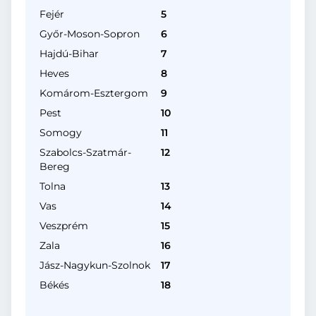
Fejér
5
Győr-Moson-Sopron
6
Hajdú-Bihar
7
Heves
8
Komárom-Esztergom
9
Pest
10
Somogy
11
Szabolcs-Szatmár-
12
Bereg
Tolna
13
Vas
14
Veszprém
15
Zala
16
Jász-Nagykun-Szolnok
17
Békés
18