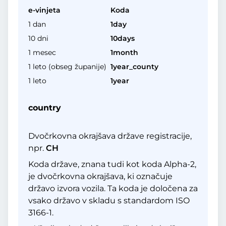
e-vinjeta
Koda
1 dan
1day
10 dni
10days
1 mesec
1month
1 leto (obseg županije)
1year_county
1 leto
1year
country
Dvočrkovna okrajšava države registracije,
npr.
CH
Koda države, znana tudi kot koda Alpha-2,
je dvočrkovna okrajšava, ki označuje
državo izvora vozila. Ta koda je določena za
vsako državo v skladu s standardom ISO
3166-1.