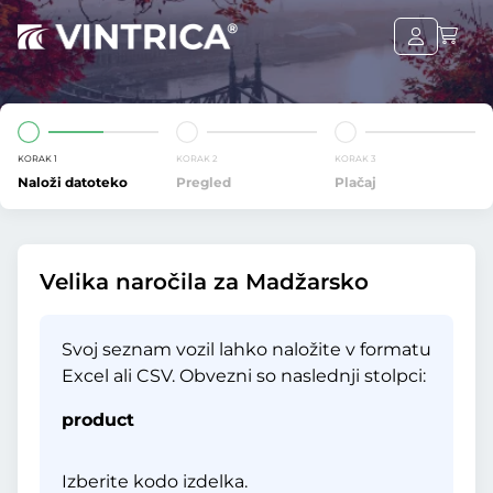
KORAK 1
KORAK 2
KORAK 3
Naloži datoteko
Pregled
Plačaj
Velika naročila za Madžarsko
Svoj seznam vozil lahko naložite v formatu
Excel ali CSV. Obvezni so naslednji stolpci:
product
Izberite kodo izdelka.