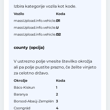
Izbira kategorije vozila kot kode.
Vozilo
Koda
massUpload.info.vehicle.d1
D1
massUpload.info.vehicle.u
U
massUpload.info.vehicle.d2
D2
county (opcija)
V ustrezno polje vnesite številko okrožja
ali pa polje pustite prazno, če želite vinjeto
za celotno državo.
Okrožje
Koda
Bács-Kiskun
1
Baranya
2
Borsod-Abaúj-Zemplén
3
Csongrád
4