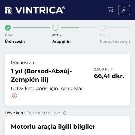
ADIM 1
ADIM 2
ADIM 3
Ürün seçin
Araç girin
Kontrol et ve git
Macaristan
2.500 Ft =
1 yıl (Borsod-Abaúj-
66,41 dkr.
Zemplén ili)
U:
D2 kategorisi için römorklar
Döviz kuru:
100 Ft = 2,6565 dkr.
Motorlu araçla ilgili bilgiler