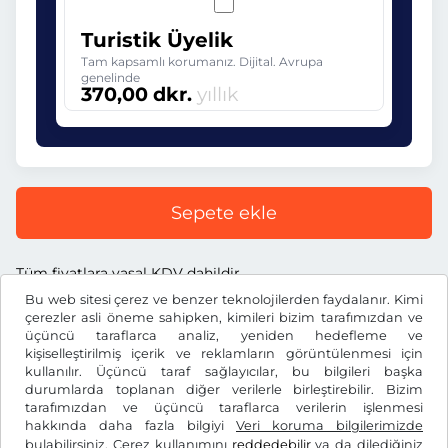
Turistik Üyelik
Tam kapsamlı korumanız. Dijital. Avrupa
genelinde
370,00 dkr.
yıllık
Sepete ekle
Tüm fiyatlara yasal KDV dahildir.
Bu web sitesi çerez ve benzer teknolojilerden faydalanır. Kimi
çerezler asli öneme sahipken, kimileri bizim tarafımızdan ve
üçüncü taraflarca analiz, yeniden hedefleme ve
kişiselleştirilmiş içerik ve reklamların görüntülenmesi için
kullanılır. Üçüncü taraf sağlayıcılar, bu bilgileri başka
dkr.
DKK
durumlarda toplanan diğer verilerle birleştirebilir. Bizim
tarafımızdan ve üçüncü taraflarca verilerin işlenmesi
hakkında daha fazla bilgiyi
Veri koruma bilgilerimizde
Facebook
Instagram
bulabilirsiniz. Çerez kullanımını
reddedebilir
ya da dilediğiniz