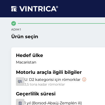
ADIM 1
Ürün seçin
Hedef ülke
Macaristan
Motorlu araçla ilgili bilgiler
U:
D2 kategorisi için römorklar
3,5 tona kadar römorklar
Geçerlilik süresi
1 yıl (Borsod-Abaúj-Zemplén ili)