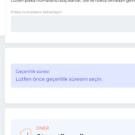
Lütfen plaka numaranızı boş alanlar, tire ve nokta olmadan girin
Plaka numarasını tekrarlayın
Geçerlilik süresi:
Lütfen önce geçerlilik süresini seçin.
ÖNER