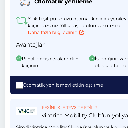
Otomatik yenileme
Yıllık taşıt pulunuzu otomatik olarak yeniley
kaçırmazsınız. Yıllık taşıt pulunuz süresi dol
Daha fazla bilgi edinin.
Avantajlar
Pahalı geçiş cezalarından
İstediğiniz za
kaçının
olarak iptal edi
Otomatik yenilemeyi etkinleştirme
KESİNLİKLE TAVSİYE EDİLİR
vintrica Mobility Club’un yol y
Şimdi vintrica Mobility Club'a üye olun ve koruma