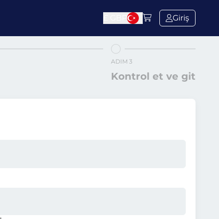
£
GBP
Giriş
ADIM 3
Kontrol et ve git