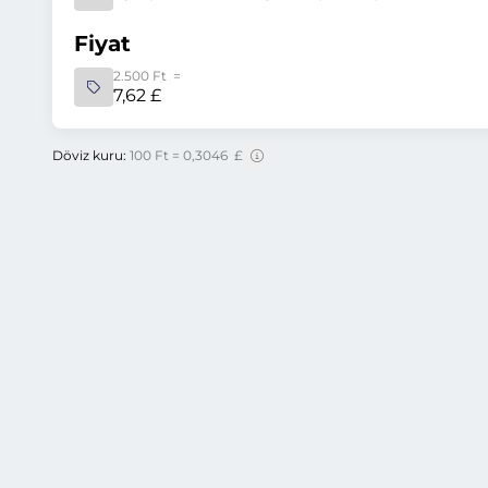
Fiyat
2.500 Ft =
7,62 £
Döviz kuru:
100 Ft = 0,3046 £