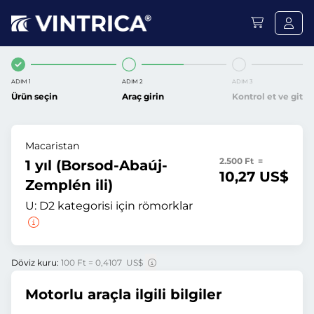
ADIM 1
ADIM 2
ADIM 3
Ürün seçin
Araç girin
Kontrol et ve git
Macaristan
2.500 Ft =
1 yıl (Borsod-Abaúj-
10,27 US$
Zemplén ili)
U:
D2 kategorisi için römorklar
Döviz kuru:
100 Ft = 0,4107 US$
Motorlu araçla ilgili bilgiler