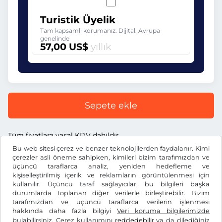
Turistik Üyelik
Tam kapsamlı korumanız. Dijital. Avrupa
genelinde
57,00 US$
yıllık
Sepete ekle
Tüm fiyatlara yasal KDV dahildir.
Bu web sitesi çerez ve benzer teknolojilerden faydalanır. Kimi
çerezler asli öneme sahipken, kimileri bizim tarafımızdan ve
üçüncü taraflarca analiz, yeniden hedefleme ve
kişiselleştirilmiş içerik ve reklamların görüntülenmesi için
kullanılır. Üçüncü taraf sağlayıcılar, bu bilgileri başka
US$
USD
durumlarda toplanan diğer verilerle birleştirebilir. Bizim
tarafımızdan ve üçüncü taraflarca verilerin işlenmesi
hakkında daha fazla bilgiyi
Veri koruma bilgilerimizde
Facebook
Instagram
bulabilirsiniz. Çerez kullanımını
reddedebilir
ya da dilediğiniz