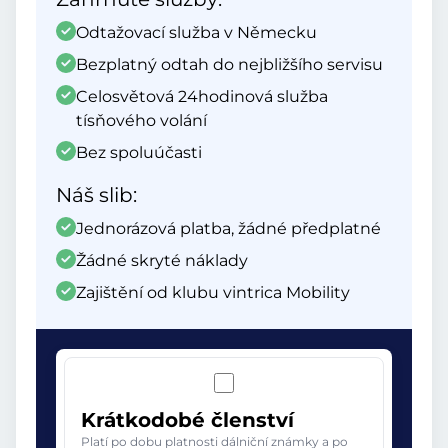
Odtažovací služba v Německu
Bezplatný odtah do nejbližšího servisu
Celosvětová 24hodinová služba
tísňového volání
Bez spoluúčasti
Náš slib:
Jednorázová platba, žádné předplatné
Žádné skryté náklady
Zajištění od klubu vintrica Mobility
Krátkodobé členství
Platí po dobu platnosti dálniční známky a po