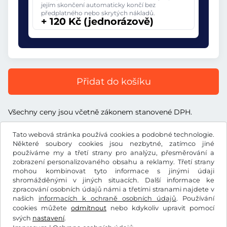
jejím skončení automaticky končí bez
předplatného nebo skrytých nákladů.
+ 120 Kč (jednorázově)
Přidat do košíku
Všechny ceny jsou včetně zákonem stanovené DPH.
Tato webová stránka používá cookies a podobné technologie.
Některé soubory cookies jsou nezbytné, zatímco jiné
používáme my a třetí strany pro analýzu, přesměrování a
zobrazení personalizovaného obsahu a reklamy. Třetí strany
Kč
CZK
mohou kombinovat tyto informace s jinými údaji
shromážděnými v jiných situacích. Další informace ke
zpracování osobních údajů námi a třetími stranami najdete v
Facebook
Instagram
našich
informacích k ochraně osobních údajů
. Používání
cookies můžete
odmítnout
nebo kdykoliv upravit pomocí
Všeobecné obchodní podmínky / Právo na odstoupení od
svých
nastavení
.
smlouvy