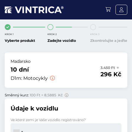
KROK 1
KROK 2
KROK 3
Vyberte produkt
Zadejte vozidlo
Zkontrolujte a jeďte
Maďarsko
3.450 Ft =
10 dní
296 Kč
D1m:
Motocykly
Směnný kurz:
100 Ft = 8,5885 Kč
Údaje k vozidlu
Ve které zemi je Vaše vozidlo registrováno?