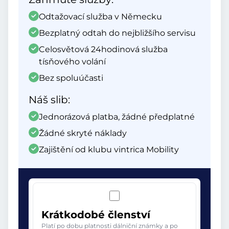
Odtažovací služba v Německu
Bezplatný odtah do nejbližšího servisu
Celosvětová 24hodinová služba
tísňového volání
Bez spoluúčasti
Náš slib:
Jednorázová platba, žádné předplatné
Žádné skryté náklady
Zajištění od klubu vintrica Mobility
Krátkodobé členství
Platí po dobu platnosti dálniční známky a po