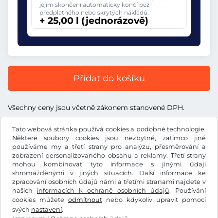
jejím skončení automaticky končí bez
předplatného nebo skrytých nákladů.
+ 25,00 l (jednorázově)
Přidat do košíku
Všechny ceny jsou včetně zákonem stanovené DPH.
Tato webová stránka používá cookies a podobné technologie.
Některé soubory cookies jsou nezbytné, zatímco jiné
používáme my a třetí strany pro analýzu, přesměrování a
zobrazení personalizovaného obsahu a reklamy. Třetí strany
l
RON
mohou kombinovat tyto informace s jinými údaji
shromážděnými v jiných situacích. Další informace ke
zpracování osobních údajů námi a třetími stranami najdete v
Facebook
Instagram
našich
informacích k ochraně osobních údajů
. Používání
cookies můžete
odmítnout
nebo kdykoliv upravit pomocí
Všeobecné obchodní podmínky / Právo na odstoupení od
svých
nastavení
.
smlouvy