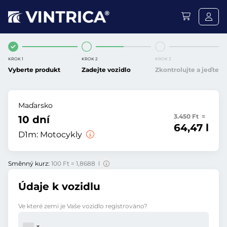
KROK 1
KROK 2
KROK 3
Vyberte produkt
Zadejte vozidlo
Zkontrolujte a jeďte
Maďarsko
3.450 Ft =
10 dní
64,47 l
D1m:
Motocykly
Směnný kurz:
100 Ft = 1,8688 l
Údaje k vozidlu
Ve které zemi je Vaše vozidlo registrováno?