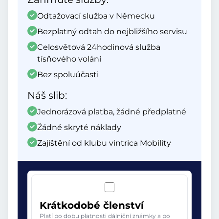
Odtažovací služba v Německu
Bezplatný odtah do nejbližšího servisu
Celosvětová 24hodinová služba
tísňového volání
Bez spoluúčasti
Náš slib:
Jednorázová platba, žádné předplatné
Žádné skryté náklady
Zajištění od klubu vintrica Mobility
Krátkodobé členství
Platí po dobu platnosti dálniční známky a po