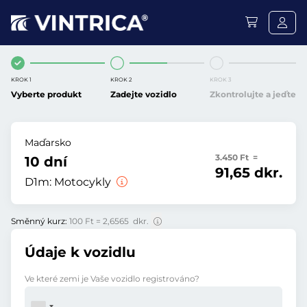
KROK 1
KROK 2
KROK 3
Vyberte produkt
Zadejte vozidlo
Zkontrolujte a jeďte
Maďarsko
3.450 Ft =
10 dní
91,65 dkr.
D1m:
Motocykly
Směnný kurz:
100 Ft = 2,6565 dkr.
Údaje k vozidlu
Ve které zemi je Vaše vozidlo registrováno?