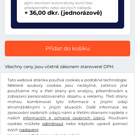
jejím skončení automaticky končí bez
předplatného nebo skrytých nákladů.
+ 36,00 dkr. (jednorázově)
Přidat do košíku
Všechny ceny jsou včetně zákonem stanovené DPH.
Tato webová stránka používá cookies a podobné technologie.
Některé soubory cookies jsou nezbytné, zatímco jiné
používáme my a třetí strany pro analýzu, přesměrování a
zobrazení personalizovaného obsahu a reklamy. Třetí strany
dkr.
DKK
mohou kombinovat tyto informace s jinými údaji
shromážděnými v jiných situacích. Další informace ke
zpracování osobních údajů námi a třetími stranami najdete v
Facebook
Instagram
našich
informacích k ochraně osobních údajů
. Používání
cookies můžete
odmítnout
nebo kdykoliv upravit pomocí
Všeobecné obchodní podmínky / Právo na odstoupení od
svých
nastavení
.
smlouvy