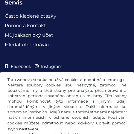
Servis
Často kladené otázky
Pomoc a kontakt
Můj zákaznický účet
Hledat objednávku
Facebook
Instagram
Tato webová stránka používá cookies a podobné technologie.
Některé soubory cookies jsou nezbytné, zatímco jiné
používáme my a třetí strany pro analýzu, přesměrování a
zobrazení personalizovaného obsahu a reklamy. Třetí strany
mohou kombinovat tyto informace s jinými údaji
shromážděnými v jiných situacích. Další informace ke
zpracování osobních údajů námi a třetími stranami najdete v
našich
informacích k ochraně osobních údajů
. Používání
cookies můžete
odmítnout
nebo kdykoliv upravit pomocí
svých
nastavení
.
Všeobecné obchodní podmínky / Právo na odstoupení od