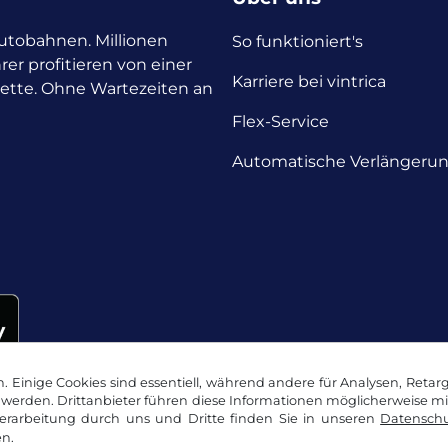
 Autobahnen. Millionen
So funktioniert's
rer profitieren von einer
Karriere bei vintrica
nette. Ohne Wartezeiten an
Flex-Service
Automatische Verlängeru
 Einige Cookies sind essentiell, während andere für Analysen, Retar
werden. Drittanbieter führen diese Informationen möglicherweise m
rarbeitung durch uns und Dritte finden Sie in unseren
Datenschu
n.