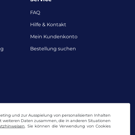
FAQ
Hilfe & Kontakt
Mein Kundenkonto
ng
Bestellung suchen
geting und zur Ausspielung von personalisierten Inhalten
it weiteren Daten zusammen, die in anderen Situationen
tzhinweisen
. Sie können die Verwendung von Cookies