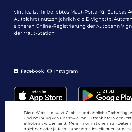
vintrica ist Ihr beliebtes Maut-Portal für Europas
Autofahrer nutzen jährlich die E-Vignette.
Autofah
sicheren Online-Registrierung der Autobahn Vig
der Maut-Station.
Facebook
Instagram
Diese Webseite nutzt Cookies und ähnliche Technologien.
und Werbung von uns sowie von Drittanbietern genutzt 
erhoben worden sind. Mehr Informationen zur Datenve
ablehnen
oder jederzeit über Ihre
Einstellungen
anpasse