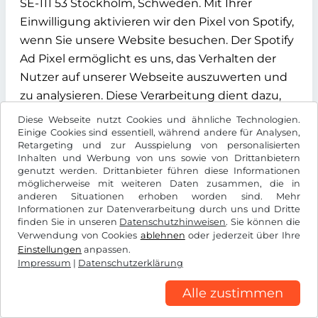
SE-111 53 Stockholm, Schweden. Mit Ihrer
Einwilligung aktivieren wir den Pixel von Spotify,
wenn Sie unsere Website besuchen. Der Spotify
Ad Pixel ermöglicht es uns, das Verhalten der
Nutzer auf unserer Webseite auszuwerten und
zu analysieren. Diese Verarbeitung dient dazu,
Inhalte effizient auszuliefern und die
Diese Webseite nutzt Cookies und ähnliche Technologien.
Wirksamkeit unserer Werbemaßnahmen zu
Einige Cookies sind essentiell, während andere für Analysen,
Retargeting und zur Ausspielung von personalisierten
überprüfen.
Inhalten und Werbung von uns sowie von Drittanbietern
genutzt werden. Drittanbieter führen diese Informationen
Die Verarbeitung erfolgt auf Grundlage Ihrer
möglicherweise mit weiteren Daten zusammen, die in
anderen Situationen erhoben worden sind. Mehr
Einwilligung gemäß Art. 6 Abs. 1 lit. a DSGVO, die
Informationen zur Datenverarbeitung durch uns und Dritte
Sie über unser Cookie-Banner erteilen können.
finden Sie in unseren
Datenschutzhinweisen
. Sie können die
Sie können Ihre Einwilligung jederzeit mit
Verwendung von Cookies
ablehnen
oder jederzeit über Ihre
Einstellungen
anpassen.
Wirkung für die Zukunft widerrufen, indem Sie
Impressum
|
Datenschutzerklärung
die Cookie-Einstellungen auf unserer Webseite
anpassen.
Alle zustimmen