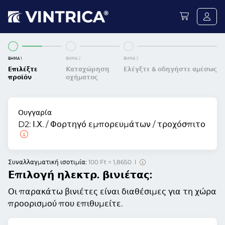
ΒΉΜΑ 1
ΒΉΜΑ 2
ΒΉΜΑ 3
Επιλέξτε
Καταχώρηση
Ελέγξτε & οδηγήστε αμέσως
προϊόν
οχήματος
Ουγγαρία
D2:
Ι.Χ. / Φορτηγό εμπορευμάτων / τροχόσπιτο
Συναλλαγματική ισοτιμία:
100 Ft = 1,8650 l
Επιλογή ηλεκτρ. βινιέτας:
Οι παρακάτω βινιέτες είναι διαθέσιμες για τη χώρα
προορισμού που επιθυμείτε.