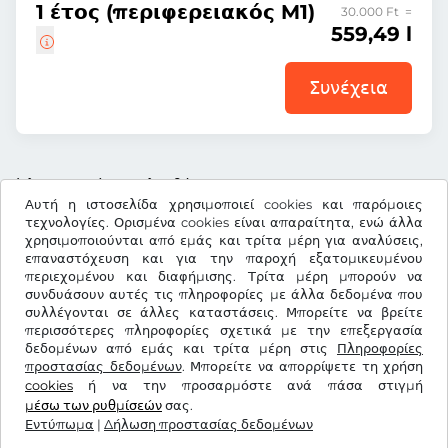
1 έτος (περιφερειακός M1)
30.000 Ft =
559,49 l
Συνέχεια
Όλες οι τιμές περιλαμβάνουν ΦΠΑ.
Αυτή η ιστοσελίδα χρησιμοποιεί cookies και παρόμοιες
τεχνολογίες. Ορισμένα cookies είναι απαραίτητα, ενώ άλλα
χρησιμοποιούνται από εμάς και τρίτα μέρη για αναλύσεις,
επαναστόχευση και για την παροχή εξατομικευμένου
περιεχομένου και διαφήμισης. Τρίτα μέρη μπορούν να
l
RON
συνδυάσουν αυτές τις πληροφορίες με άλλα δεδομένα που
συλλέγονται σε άλλες καταστάσεις. Μπορείτε να βρείτε
περισσότερες πληροφορίες σχετικά με την επεξεργασία
δεδομένων από εμάς και τρίτα μέρη στις
Facebook
Instagram
Πληροφορίες
προστασίας δεδομένων
. Μπορείτε να απορρίψετε τη χρήση
cookies
ή να την προσαρμόστε ανά πάσα στιγμή
Όροι & προϋποθέσεις / Δικαίωμα Υπαναχώρησης
μέσω των ρυθμίσεών
σας.
Δήλωση προστασίας δεδομένων
Ρυθμίσεις cookies
Εντύπωμα
|
Δήλωση προστασίας δεδομένων