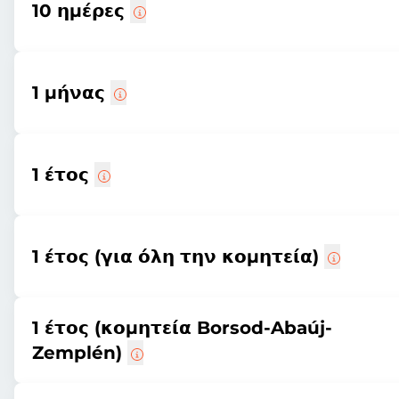
10 ημέρες
1 μήνας
1 έτος
1 έτος (για όλη την κομητεία)
1 έτος (κομητεία Borsod-Abaúj-
Zemplén)