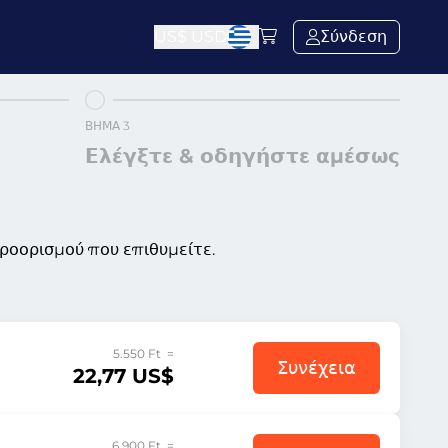
US$
USD
Σύνδεση
ΒΉΜΑ 3
Ελέγξτε & οδηγήστε αμέσως
προορισμού που επιθυμείτε.
5.550 Ft =
Συνέχεια
22,77 US$
6.900 Ft =