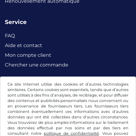
Renouvellement automatique
Service
FAQ
Aide et contact
Mon compte client
Chercher une commande
Ce site Internet utilise des cookies et d’autres technologies
Facebook
Instagram
similaires. Certains cookies sont essentiels, tandis que d’autres
sont utilisés à des fins d’analyses, de reciblage, et pour diffuser
des contenus et publicités personnalisés nous concernant ou
en provenance de fournisseurs tiers. Les fournisseurs tiers
combinent éventuellement ces informations avec d’autres
données qui ont été collectées dans d’autres circonstances.
Vous trouverez de plus amples informations sur le traitement
des données effectué par nos soins et par des tiers en
consultant notre
politique de confidentialité
. Vous pouvez