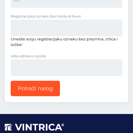
Registracijska oznaka
(bez kôda države)
Unesite svoju registracijsku oznaku bez praznina, crtica i
točke!
Vaša adresa e-pošte
Potraži nalog