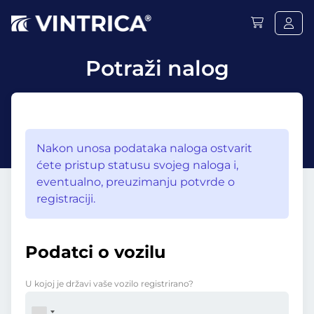
Potraži nalog
Nakon unosa podataka naloga ostvarit
ćete pristup statusu svojeg naloga i,
eventualno, preuzimanju potvrde o
registraciji.
Podatci o vozilu
U kojoj je državi vaše vozilo registrirano?