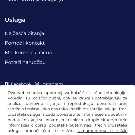
Usluga
Najčešća pitanja
Pomoć i kontakt
Moj korisnički račun
Potraži narudžbu
Facebook
Instagram
Ova web-stranica upotrebljava kolačiće i slične tehnologije.
Pojedini su kolačići nužni, dok se drugi upotrebljavaju za
analize, ponovno ciljanje i reprodukciju personaliziranih
sadržaja i oglasa kako nas tako i trećih pružatelja usluga. Treći
pružatelji usluga možda povezuju te informacije s dodatnim
podatcima koji su prikupljeni u okviru drugih situacija. Više
informacija o obradi podataka putem nas i trećih pružatelja
usluga pronaći ćete u našim
Napomenama o zaštiti