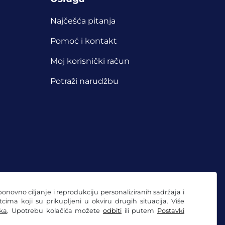
Najčešća pitanja
Pomoć i kontakt
Moj korisnički račun
Potraži narudžbu
ponovno ciljanje i reprodukciju personaliziranih sadržaja i
ima koji su prikupljeni u okviru drugih situacija. Više
ka
. Upotrebu kolačića možete
odbiti
ili putem
Postavki