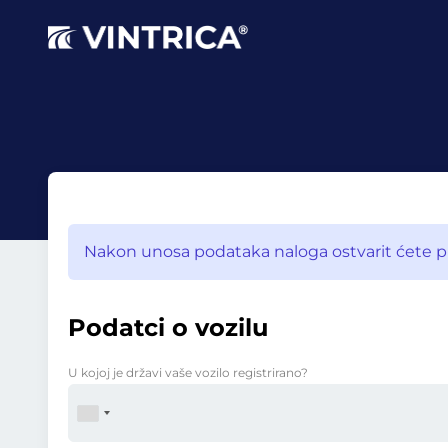
Nakon unosa podataka naloga ostvarit ćete pri
Podatci o vozilu
U kojoj je državi vaše vozilo registrirano?