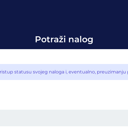
Potraži nalog
stup statusu svojeg naloga i, eventualno, preuzimanju po