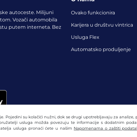
pske autoceste. Milijuni
Ovako funkcionira
etom.
Vozači automobila
Karijera u društvu vintrica
cestu putem interneta. Bez
Usluga Flex
Automatsko produljenje
e. Pojedini su kolačići nužni, dok se drugi upotrebljavaju za analize, 
 pružatelji usluga možda povezuju te informacije s dodatnim podatc
žatelja usluga pronaći ćete u našim
Napomenama o zaštiti podata