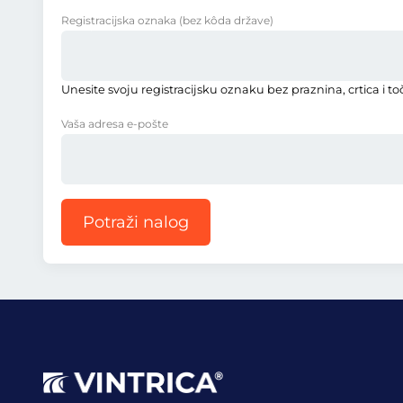
Registracijska oznaka
(bez kôda države)
Unesite svoju registracijsku oznaku bez praznina, crtica i to
Vaša adresa e-pošte
Potraži nalog