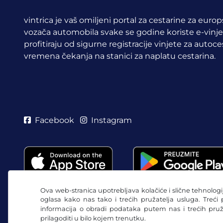
vintrica je vaš omiljeni portal za cestarine za euro
vozača automobila svake se godine koriste e-vinj
profitiraju od sigurne registracije vinjete za auto
vremena čekanja na stanici za naplatu cestarina.
Facebook
Instagram
Ova web-stranica upotrebljava kolačiće i slične tehnologij
oglasa kako nas tako i trećih pružatelja usluga. Treći
informacija o obradi podataka putem nas i trećih pru
prilagoditi u bilo kojem trenutku.