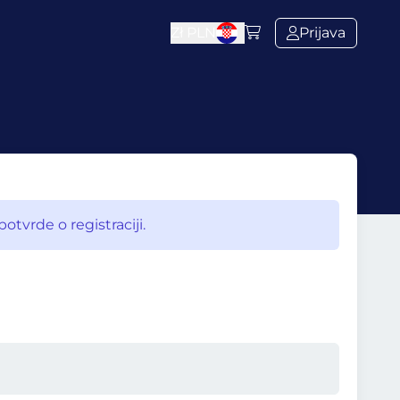
Zł
PLN
Prijava
tvrde o registraciji.