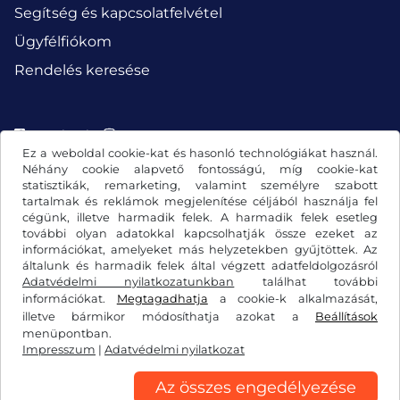
Segítség és kapcsolatfelvétel
Ügyfélfiókom
Rendelés keresése
Facebook
Instagram
Ez a weboldal cookie-kat és hasonló technológiákat használ.
Néhány cookie alapvető fontosságú, míg cookie-kat
statisztikák, remarketing, valamint személyre szabott
tartalmak és reklámok megjelenítése céljából használja fel
cégünk, illetve harmadik felek. A harmadik felek esetleg
további olyan adatokkal kapcsolhatják össze ezeket az
információkat, amelyeket más helyzetekben gyűjtöttek. Az
általunk és harmadik felek által végzett adatfeldolgozásról
Adatvédelmi nyilatkozatunkban
találhat további
információkat.
Megtagadhatja
a cookie-k alkalmazását,
illetve bármikor módosíthatja azokat a
Beállítások
Általános szerződési feltételek/elállási jog
menüpontban.
Impresszum
|
Adatvédelmi nyilatkozat
Adatvédelmi nyilatkozat
Cookie-beállítások
Impresszum
Az összes engedélyezése