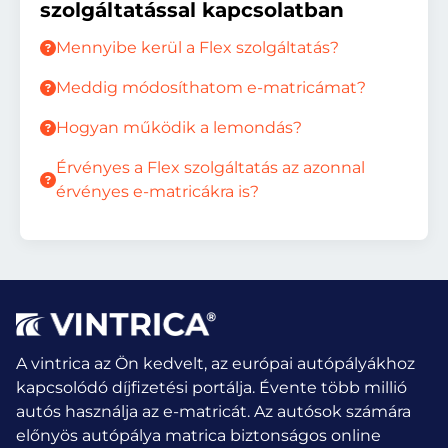
szolgáltatással kapcsolatban
Mennyibe kerül a Flex szolgáltatás?
Meddig módosíthatom e-matricámat?
Hogyan működik a lemondás?
Érvényes a Flex szolgáltatás az azonnal
érvényes e-matricákra is?
A vintrica az Ön kedvelt, az európai autópályákhoz
kapcsolódó díjfizetési portálja. Évente több millió
autós használja az e-matricát.
Az autósok számára
előnyös autópálya matrica biztonságos online