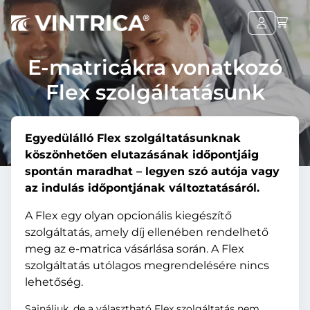
E-matricákra vonatkozó
Flex szolgáltatásunk
Egyedülálló Flex szolgáltatásunknak
köszönhetően elutazásának időpontjáig
spontán maradhat – legyen szó autója vagy
az indulás időpontjának változtatásáról.
A Flex egy olyan opcionális kiegészítő
szolgáltatás, amely díj ellenében rendelhető
meg az e-matrica vásárlása során. A Flex
szolgáltatás utólagos megrendelésére nincs
lehetőség.
Sajnáljuk, de a választható Flex szolgáltatás nem