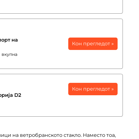
порт на
Кон прегледот »
и вкупна
Кон прегледот »
орија D2
ици на ветробранското стакло. Наместо тоа,