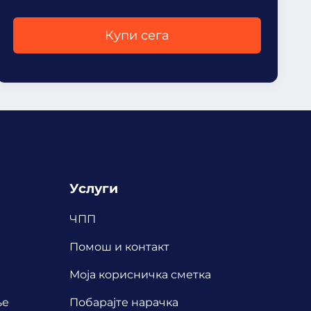
Купи сега
Услуги
ЧПП
Помош и контакт
Mоја корисничка сметка
ње
Побарајте нарачка