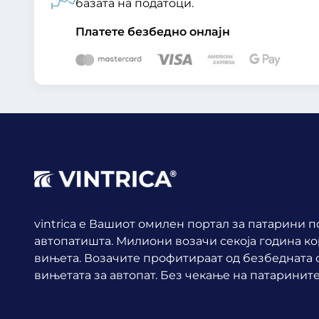
базата на податоци.
Платете безбедно онлајн
vintrica е Вашиот омилен портал за патарини 
автопатишта. Милиони возачи секоја година к
вињета.
Возачите профитираат од безбедната о
вињетата за автопат. Без чекање на патарините