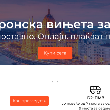
ронска вињета за
оставно. Oнлајн. плаќаат 
Купи сега
D2: ПМВ
Кон прегледот »
со повеќе од 7 места за с
9 места за седе