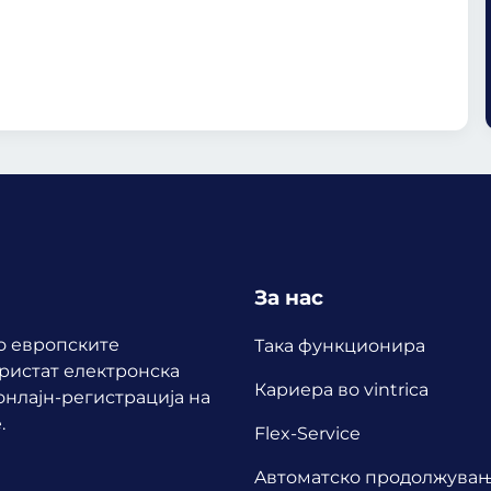
За нас
по европските
Така функционира
ористат електронска
Кариера во vintrica
нлајн-регистрација на
.
Flex-Service
Aвтоматско продолжува