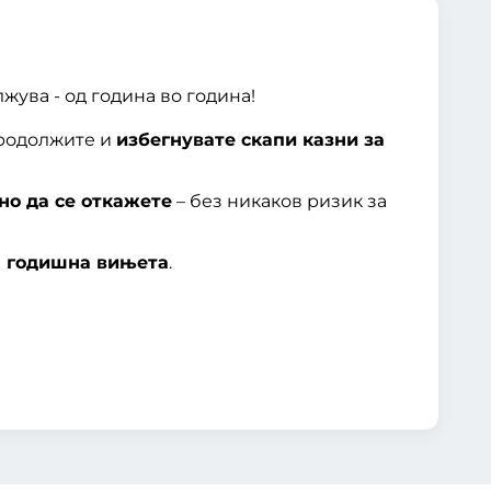
лжува - од година во година!
продолжите и
избегнувате скапи казни за
но да се откажете
– без никаков ризик за
 годишна вињета
.