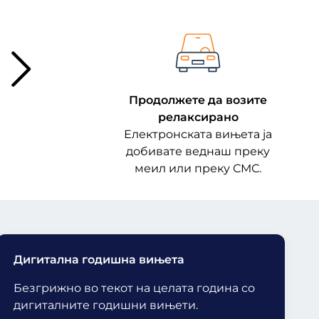
Продолжете да возите
релаксирано
Електронската вињета ја
добивате веднаш преку
меил или преку СМС.
Дигитална годишна вињета
Безгрижно во текот на целата година со
дигиталните годишни вињети.