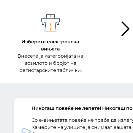
Изберете електронска
вињета
Внесете ја категоријата на
возилото и бројот на
регистарските таблички.
Никогаш повеќе не лепете! Никогаш пов
Со е-вињетата повеќе не треба да излегу
Камерите на улиците ја снимаат вашата 