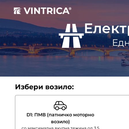
Eлект
Едн
Избери возило:
D1: ПМВ (патничко моторно
возило)
со максимална вкупна тежина од 3,5