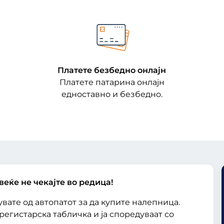
Платете безбедно онлајн
Платете патарина онлајн
едноставно и безбедно.
еќе не чекајте во редица!
вате од автопатот за да купите налепница.
регистарска табличка и ја споредуваат со