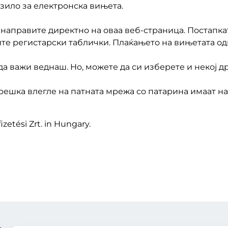
зило за електронска вињета.
 направите директно на оваа веб-страница. Постапка
ите регистарски таблички. Плаќањето на вињетата од
 важи веднаш. Но, можете да си изберете и некој др
ешка влегле на патната мрежа со патарина имаат н
izetési Zrt. in Hungary.