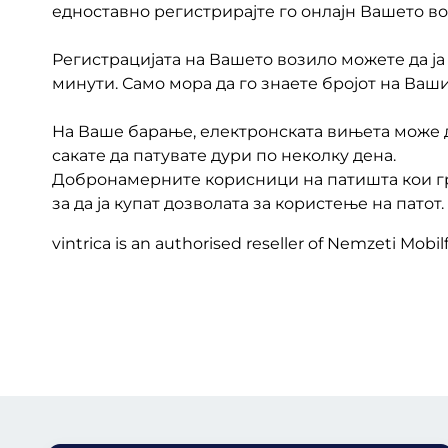
едноставно регистрирајте го онлајн Вашето во
Регистрацијата на Вашето возило можете да ја
минути. Само мора да го знаете бројот на Ваш
На Ваше барање, електронската вињета може да
сакате да патувате дури по неколку дена.
Добронамерните корисници на патишта кои гр
за да ја купат дозволата за користење на патот.
vintrica is an authorised reseller of Nemzeti Mobilf