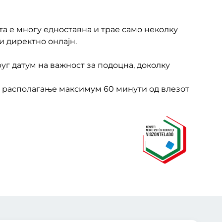
та е многу едноставна и трае само неколку
и директно онлајн.
уг датум на важност за подоцна, доколку
а располагање максимум 60 минути од влезот