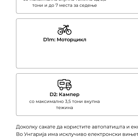
тони и до 7 места за седење
D1m: Моторцикл
D2: Кампер
со максимално 3,5 тони вкупна
тежина
Доколку сакате да користите автопатишта и ек
Во Унгарија има исклучиво електронски вињети