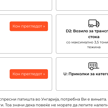
Кон прегледот »
D2: Возило за транс
стокa
со максимално 3,5 тон
тежина
Кон прегледот »
U: Приколки за катег
спресни патишта во Унгарија, потребна Ви е вињета.
. Тоа значи дека повеќе не морате да лепите налепн