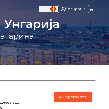
l
RON
Логирање
 Унгарија
патарина.
Кон прегледот »
едење па до
ње