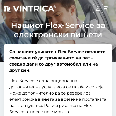
Нашиот Flex-Service за
електронски вињети
Со нашиот уникатен Flex-Service останете
спонтани сè до тргнувањето на пат –
сеедно дали со друг автомобил или на
друг ден.
Flex-Service е една опционална
дополнителна услуга која се плаќа и со која
може дополнително да се резервира
електронска вињета за време на постапката
на нарачување. Регистрирање на Flex-
Service отпосле не е можно.