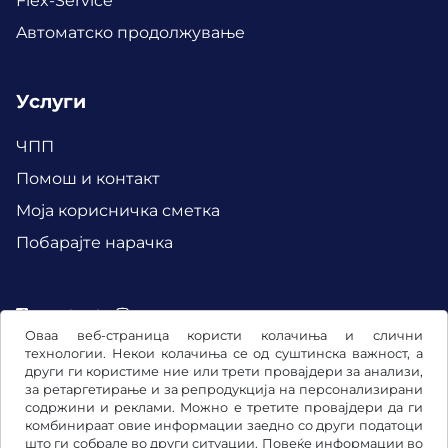
Flex-Service
Aвтоматско продолжување
Услуги
ЧПП
Помош и контакт
Mоја корисничка сметка
Побарајте нарачка
Facebook
Instagram
Оваа веб-страница користи колачиња и слични
технологии. Некои колачиња се од суштинска важност, а
други ги користиме ние или трети провајдери за анализи,
за ретаргетирање и за репродукција на персонализирани
содржини и реклами. Можно е третите провајдери да ги
комбинираат овие информации заедно со други податоци
што ги собрале во други ситуации. Повеќе информации во