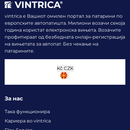
vintrica е Вашиот омилен портал за патарини по
европските автопатишта. Милиони возачи секоја
година користат електронска вињета.
Возачите
профитираат од безбедната онлајн-регистрација
на вињетата за автопат. Без чекање на
патарините.
Kč
CZK
За нас
Така функционира
Кариера во vintrica