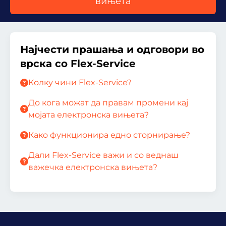
вињета
Најчести прашања и одговори во
врска со Flex-Service
Колку чини Flex-Service?
До кога можат да правам промени кај
мојата електронска вињета?
Како функционира едно сторнирање?
Дали Flex-Service важи и со веднаш
важечка електронска вињета?