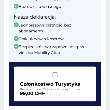
Bez udziału własnego
Nasza deklaracja:
Jednorazowa płatność, bez
abonamentu
Brak ukrytych kosztów
Bezpieczeństwo zapewniane przez
vintrica Mobility Club
Członkostwo Turystyka
Pełna ochrona. Cyfrowo. W całej Europie
99,00 CHF
za rok