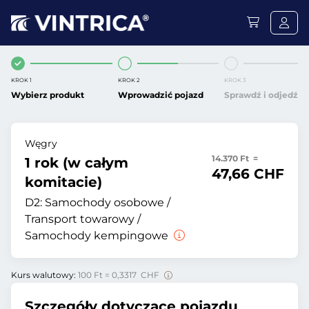
KROK 1
KROK 2
KROK 3
Wybierz produkt
Wprowadzić pojazd
Sprawdź i odjedź
Węgry
14.370 Ft =
1 rok (w całym
47,66 CHF
komitacie)
D2:
Samochody osobowe /
Transport towarowy /
Samochody kempingowe
Kurs walutowy:
100 Ft = 0,3317 CHF
Szczegóły dotyczące pojazdu