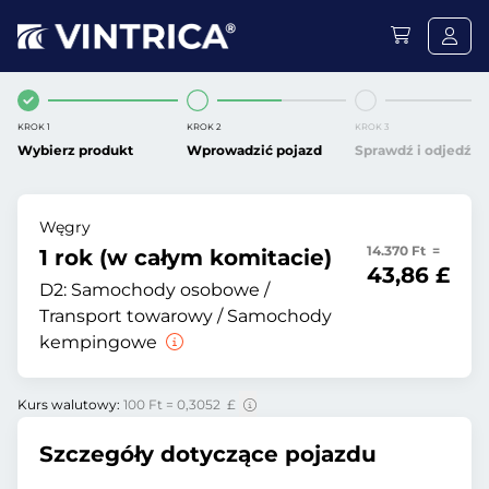
KROK 1
KROK 2
KROK 3
Wybierz produkt
Wprowadzić pojazd
Sprawdź i odjedź
Węgry
14.370 Ft =
1 rok (w całym komitacie)
43,86 £
D2:
Samochody osobowe /
Transport towarowy / Samochody
kempingowe
Kurs walutowy:
100 Ft = 0,3052 £
Szczegóły dotyczące pojazdu