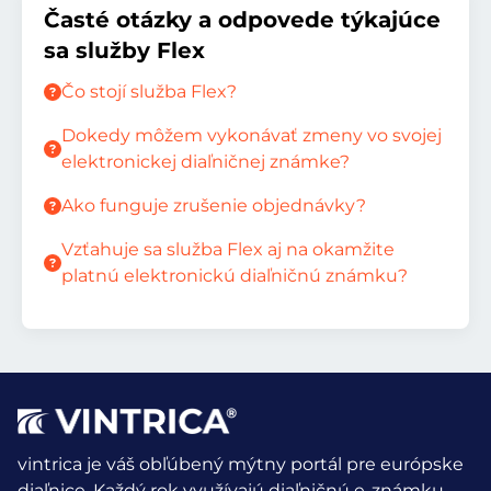
Časté otázky a odpovede týkajúce
sa služby Flex
Čo stojí služba Flex?
Dokedy môžem vykonávať zmeny vo svojej
elektronickej diaľničnej známke?
Ako funguje zrušenie objednávky?
Vzťahuje sa služba Flex aj na okamžite
platnú elektronickú diaľničnú známku?
vintrica je váš obľúbený mýtny portál pre európske
diaľnice. Každý rok využívajú diaľničnú e-známku