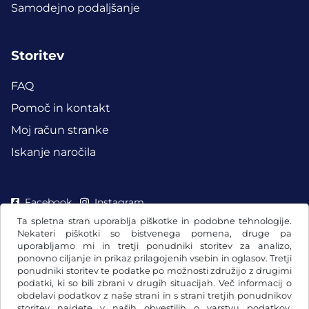
Samodejno podaljšanje
Storitev
FAQ
Pomoč in kontakt
Moj račun stranke
Iskanje naročila
Facebook
Instagram
Ta spletna stran uporablja piškotke in podobne tehnologije.
Nekateri piškotki so bistvenega pomena, druge pa
uporabljamo mi in tretji ponudniki storitev za analizo,
ponovno ciljanje in prikaz prilagojenih vsebin in oglasov. Tretji
ponudniki storitev te podatke po možnosti združijo z drugimi
podatki, ki so bili zbrani v drugih situacijah. Več informacij o
obdelavi podatkov z naše strani in s strani tretjih ponudnikov
storitev najdete v naših
obvestilih o varstvu podatkov
.