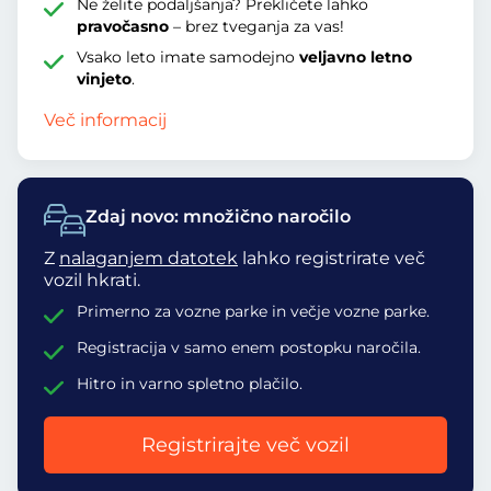
Ne želite podaljšanja? Prekličete lahko
pravočasno
– brez tveganja za vas!
Vsako leto imate samodejno
veljavno letno
vinjeto
.
Več informacij
Zdaj novo: množično naročilo
Z
nalaganjem datotek
lahko registrirate več
vozil hkrati.
Primerno za vozne parke in večje vozne parke.
Registracija v samo enem postopku naročila.
Hitro in varno spletno plačilo.
Registrirajte več vozil