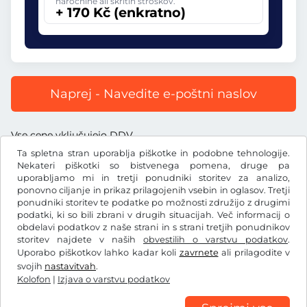
naročnine ali skritih stroškov.
+ 170 Kč (enkratno)
Naprej - Navedite e-poštni naslov
Vse cene vključujejo DDV.
Ta spletna stran uporablja piškotke in podobne tehnologije.
Nekateri piškotki so bistvenega pomena, druge pa
uporabljamo mi in tretji ponudniki storitev za analizo,
ponovno ciljanje in prikaz prilagojenih vsebin in oglasov. Tretji
ponudniki storitev te podatke po možnosti združijo z drugimi
Kč
CZK
podatki, ki so bili zbrani v drugih situacijah. Več informacij o
obdelavi podatkov z naše strani in s strani tretjih ponudnikov
storitev najdete v naših
obvestilih o varstvu podatkov
.
Facebook
Instagram
Uporabo piškotkov lahko kadar koli
zavrnete
ali prilagodite v
svojih
nastavitvah
.
Splošni pogoji poslovanja/preklicna pravica
Kolofon
|
Izjava o varstvu podatkov
Izjava o varstvu podatkov
Nastavitve piškotkov
Kolofon