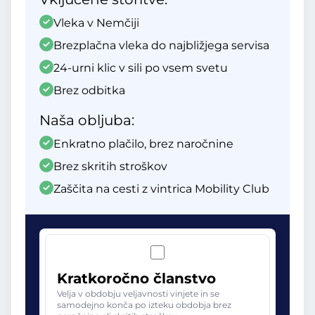
Vleka v Nemčiji
Brezplačna vleka do najbližjega servisa
24-urni klic v sili po vsem svetu
Brez odbitka
Naša obljuba:
Enkratno plačilo, brez naročnine
Brez skritih stroškov
Zaščita na cesti z vintrica Mobility Club
Kratkoročno članstvo
Velja v obdobju veljavnosti vinjete in se
samodejno konča po izteku obdobja brez