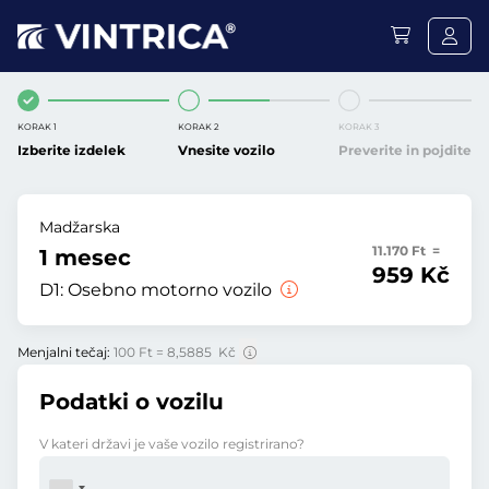
KORAK 1
KORAK 2
KORAK 3
Izberite izdelek
Vnesite vozilo
Preverite in pojdite
Madžarska
11.170 Ft =
1 mesec
959 Kč
D1:
Osebno motorno vozilo
Menjalni tečaj:
100 Ft = 8,5885 Kč
Podatki o vozilu
V kateri državi je vaše vozilo registrirano?