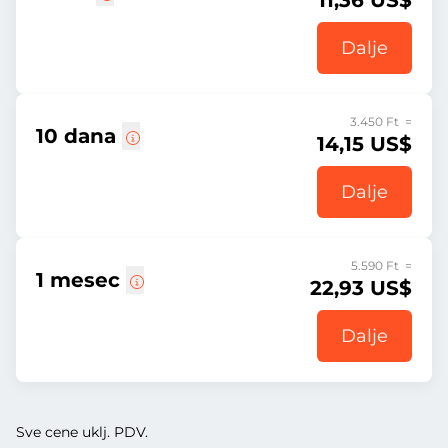
11,36 US$
Dalje
3.450 Ft =
10 dana
14,15 US$
Dalje
5.590 Ft =
1 mesec
22,93 US$
Dalje
Sve cene uklj. PDV.