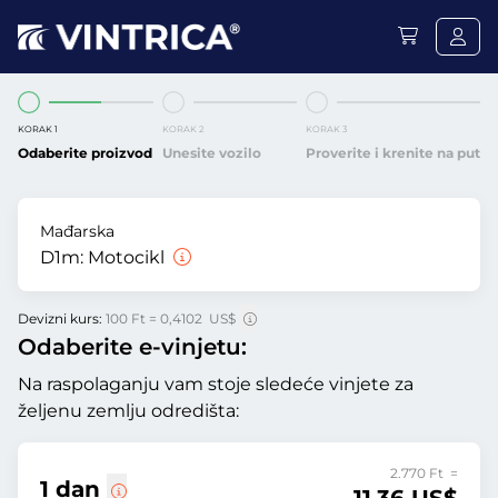
KORAK 1
KORAK 2
KORAK 3
Odaberite proizvod
Unesite vozilo
Proverite i krenite na put
Mađarska
D1m:
Motocikl
Devizni kurs:
100 Ft = 0,4102 US$
Odaberite e-vinjetu:
Na raspolaganju vam stoje sledeće vinjete za
željenu zemlju odredišta:
2.770 Ft =
1 dan