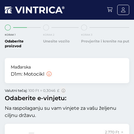
KORAK 1
KORAK 2
KORAK 3
Odaberite
Unesite vozilo
Provjerite i krenite na put
proizvod
Mađarska
D1m:
Motocikl
Valutni tečaj:
100 Ft = 0,3046 £
Odaberite e-vinjetu:
Na raspolaganju su vam vinjete za vašu željenu
ciljnu državu.
2.770 Ft =