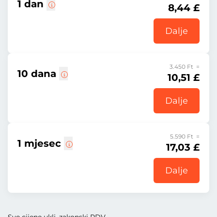
1 dan
8,44 £
Dalje
3.450 Ft =
10 dana
10,51 £
Dalje
5.590 Ft =
1 mjesec
17,03 £
Dalje