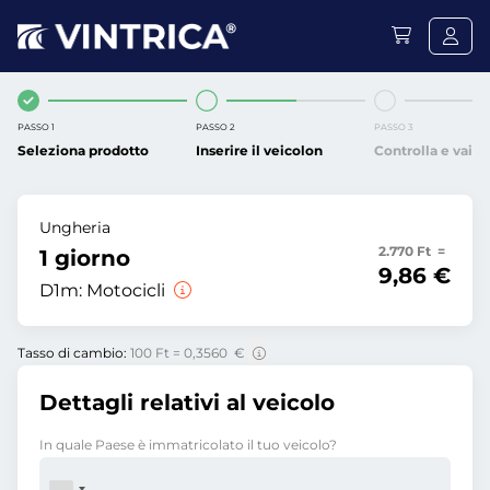
PASSO 1
PASSO 2
PASSO 3
Seleziona prodotto
Inserire il veicolon
Controlla e vai
Ungheria
2.770 Ft =
1 giorno
9,86 €
D1m:
Motocicli
Tasso di cambio:
100 Ft = 0,3560 €
Dettagli relativi al veicolo
In quale Paese è immatricolato il tuo veicolo?