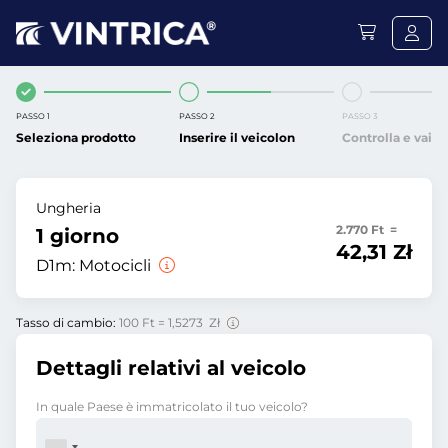
PASSO 1
PASSO 2
PASSO 3
Seleziona prodotto
Inserire il veicolon
Controlla e vai
Ungheria
2.770 Ft =
1 giorno
42,31 Zł
D1m:
Motocicli
Tasso di cambio:
100 Ft = 1,5273 Zł
Dettagli relativi al veicolo
In quale Paese è immatricolato il tuo veicolo?