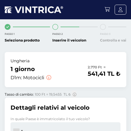
PASSO 1
PASSO 2
PASSO 3
Seleziona prodotto
Inserire il veicolon
Controlla e vai
Ungheria
2.770 Ft =
1 giorno
541,41 TL ₺
D1m:
Motocicli
Tasso di cambio:
100 Ft = 19,5455 TL ₺
Dettagli relativi al veicolo
In quale Paese è immatricolato il tuo veicolo?