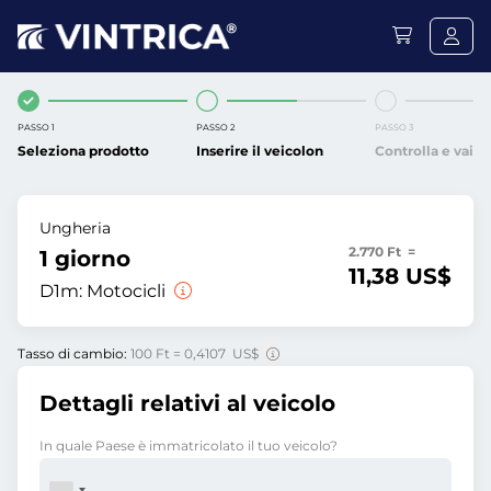
PASSO 1
PASSO 2
PASSO 3
Seleziona prodotto
Inserire il veicolon
Controlla e vai
Ungheria
2.770 Ft =
1 giorno
11,38 US$
D1m:
Motocicli
Tasso di cambio:
100 Ft = 0,4107 US$
Dettagli relativi al veicolo
In quale Paese è immatricolato il tuo veicolo?