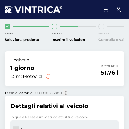
PASSO 1
PASSO 2
PASSO 3
Seleziona prodotto
Inserire il veicolon
Controlla e vai
Ungheria
2.770 Ft =
1 giorno
51,76 l
D1m:
Motocicli
Tasso di cambio:
100 Ft = 1,8688 l
Dettagli relativi al veicolo
In quale Paese è immatricolato il tuo veicolo?