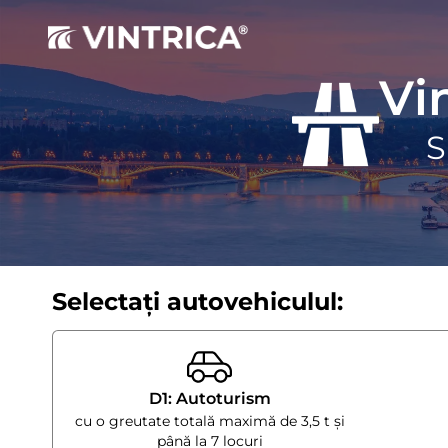
Vi
S
Selectați autovehiculul:
D1: Autoturism
cu o greutate totală maximă de 3,5 t și
până la 7 locuri