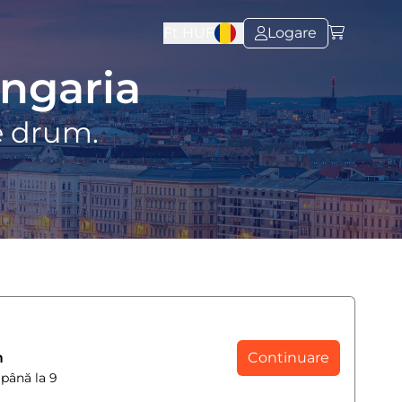
Ft
HUF
Logare
Ungaria
e drum.
m
Continuare
 până la 9