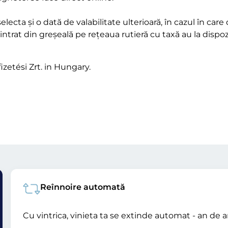
lecta și o dată de valabilitate ulterioară, în cazul în care d
u intrat din greșeală pe rețeaua rutieră cu taxă au la di
izetési Zrt. in Hungary.
Reînnoire automată
Cu vintrica, vinieta ta se extinde automat - an de a