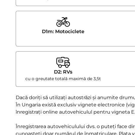
D1m: Motociclete
D2: RVs
cu o greutate totală maximă de 3,5t
Dacă doriți să utilizați autostrăzi și anumite drumu
În Ungaria există exclusiv vignete electronice (vig
înregistrați online autovehiculul pentru vigneta E
Înregistrarea autovehiculului dvs. o puteți face d
cunoașteți doar numărul de înmatriculare. Plata vi