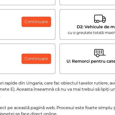
Continuare
D2: Vehicule de m
cu o greutate totală maxi
Continuare
U: Remorci pentru cat
ri rapide din Ungaria, care fac obiectul taxelor rutiere, av
nete E). Aceasta înseamnă că nu va mai trebui să lipiți u
.
irect pe această pagină web. Procesul este foarte simplu 
gnetei se face direct online.