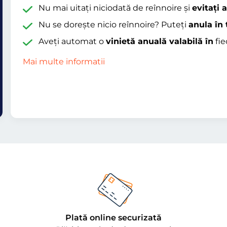
Nu mai uitați niciodată de reînnoire și
evitați 
Nu se dorește nicio reînnoire? Puteți
anula în 
Aveți automat o
vinietă anuală valabilă în
fie
Mai multe informatii
Plată online securizată