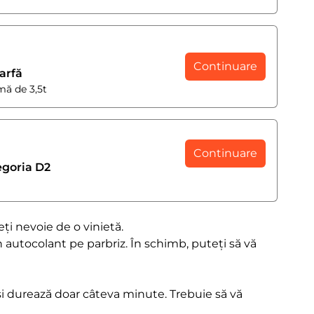
Continuare
arfă
mă de 3,5t
Continuare
egoria D2
eți nevoie de o vinietă.
n autocolant pe parbriz. În schimb, puteți să vă
și durează doar câteva minute. Trebuie să vă