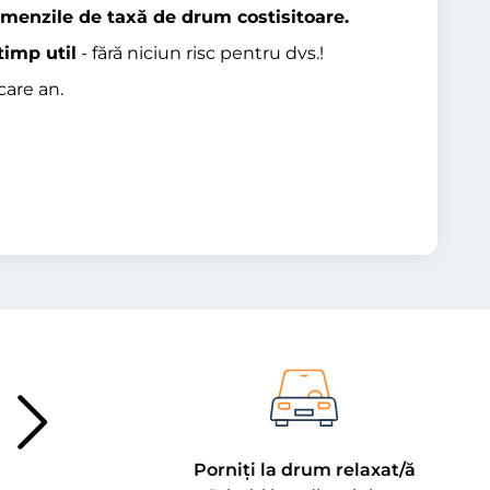
amenzile de taxă de drum costisitoare.
timp util
- fără niciun risc pentru dvs.!
care an.
Porniți la drum relaxat/ă