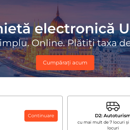
nietă electronică 
implu. Online. Plătiți taxa d
Cumpărați acum
Continuare
D2: Autoturis
cu mai mult de 7 locuri și
locuri